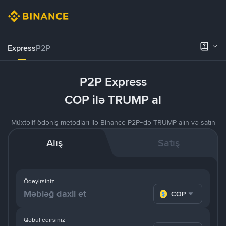
Express
P2P
P2P Express
COP ilə TRUMP al
Müxtəlif ödəniş metodları ilə Binance P2P-də TRUMP alın və satın
Alış
Satış
Ödəyirsiniz
COP
Qəbul edirsiniz