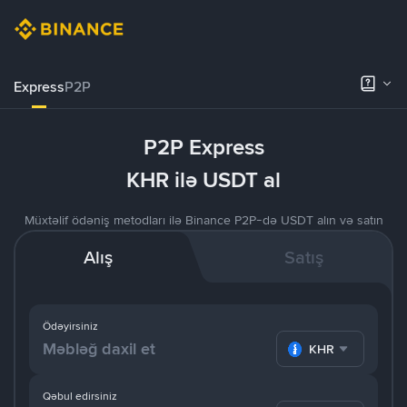
Express
P2P
P2P Express
KHR ilə USDT al
Müxtəlif ödəniş metodları ilə Binance P2P-də USDT alın və satın
Alış
Satış
Ödəyirsiniz
KHR
Qəbul edirsiniz