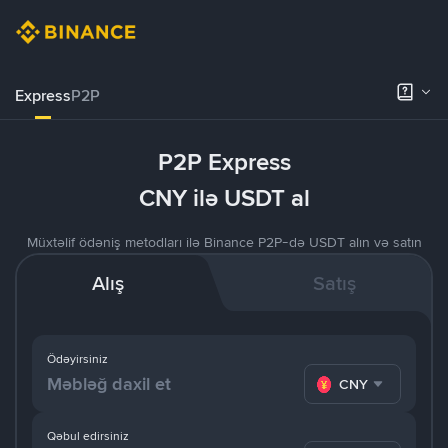
Express
P2P
P2P Express
CNY ilə USDT al
Müxtəlif ödəniş metodları ilə Binance P2P-də USDT alın və satın
Alış
Satış
Ödəyirsiniz
CNY
Qəbul edirsiniz