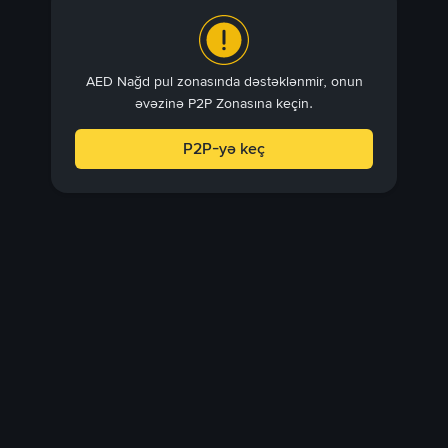
AED Nağd pul zonasında dəstəklənmir, onun
əvəzinə P2P Zonasına keçin.
P2P-yə keç