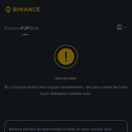
Express
P2P
Blok
Məsləhətlər
Bu funksiya mobil veb-saytda dəstəklənmir. Ən yaxşı mobil təcrübə
üçün tətbiqdən istifadə edin.
Binance tətbiqini quraşdırmadığınız halda, ən yaxşı təcrübə üçün