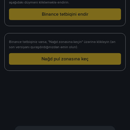
aşağıdakı düyməni klikləməklə endirin.
Binance tətbiqini endir
Binance tətbiqiniz varsa, "Nağd zonasına keçin" üzərinə klikləyin (ən
son versiyanı quraşdırdığınızdan əmin olun).
Nağd pul zonasına keç