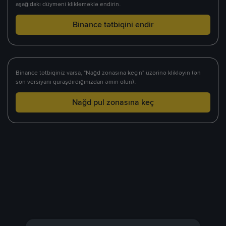
aşağıdakı düyməni klikləməklə endirin.
Binance tətbiqini endir
Binance tətbiqiniz varsa, "Nağd zonasına keçin" üzərinə klikləyin (ən
son versiyanı quraşdırdığınızdan əmin olun).
Nağd pul zonasına keç