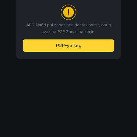
AED Nağd pul zonasında dəstəklənmir, onun
əvəzinə P2P Zonasına keçin.
P2P-yə keç