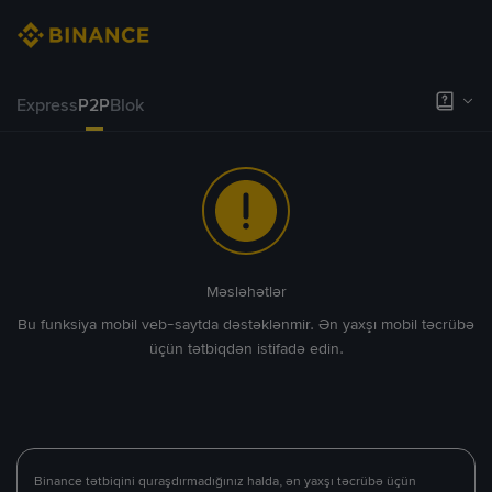
Express
P2P
Blok
Məsləhətlər
Bu funksiya mobil veb-saytda dəstəklənmir. Ən yaxşı mobil təcrübə
üçün tətbiqdən istifadə edin.
Binance tətbiqini quraşdırmadığınız halda, ən yaxşı təcrübə üçün