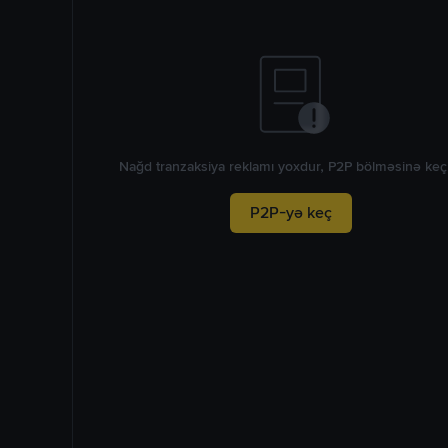
Nağd tranzaksiya reklamı yoxdur, P2P bölməsinə keç
P2P-yə keç