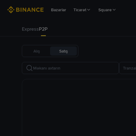
Bazarlar
Ticarət
Square
Express
P2P
Alış
Satış