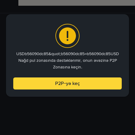
USDb56090dc85&quot;b56090dc85=b56090dc85USD
Nağd pul zonasında dəstəklənmir, onun əvəzinə P2P
Zonasına keçin.
P2P-yə keç