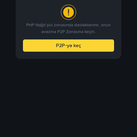
PHP Nağd pul zonasında dəstəklənmir, onun
əvəzinə P2P Zonasına keçin.
P2P-yə keç