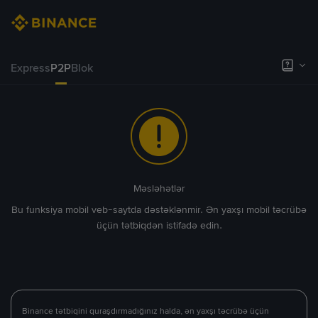
Express
P2P
Blok
Məsləhətlər
Bu funksiya mobil veb-saytda dəstəklənmir. Ən yaxşı mobil təcrübə
üçün tətbiqdən istifadə edin.
Binance tətbiqini quraşdırmadığınız halda, ən yaxşı təcrübə üçün