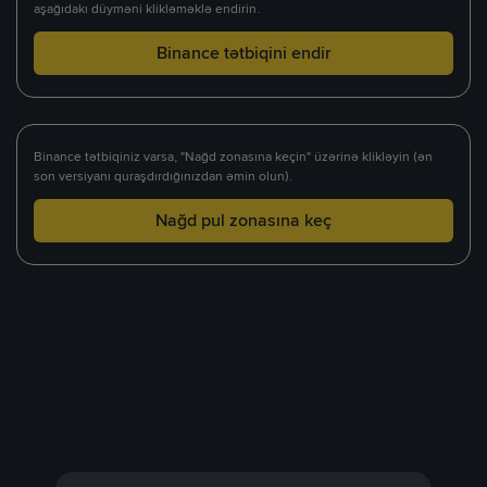
aşağıdakı düyməni klikləməklə endirin.
Binance tətbiqini endir
Binance tətbiqiniz varsa, "Nağd zonasına keçin" üzərinə klikləyin (ən
son versiyanı quraşdırdığınızdan əmin olun).
Nağd pul zonasına keç