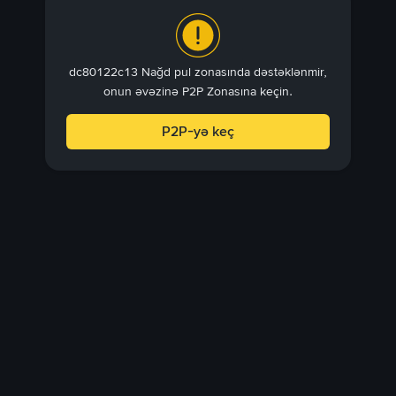
dc80122c13 Nağd pul zonasında dəstəklənmir,
onun əvəzinə P2P Zonasına keçin.
P2P-yə keç