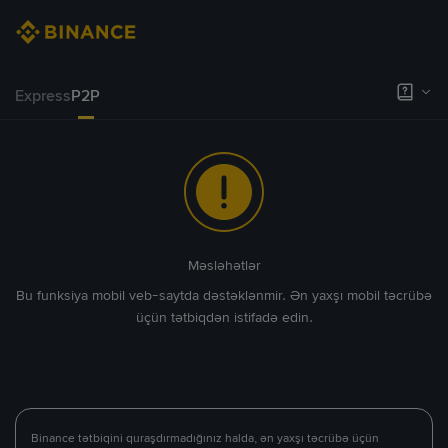
Express
P2P
Məsləhətlər
Bu funksiya mobil veb-saytda dəstəklənmir. Ən yaxşı mobil təcrübə
üçün tətbiqdən istifadə edin.
Binance tətbiqini quraşdırmadığınız halda, ən yaxşı təcrübə üçün