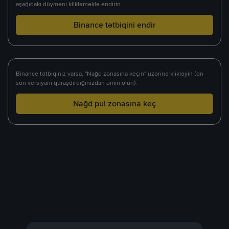
aşağıdakı düyməni klikləməklə endirin.
Binance tətbiqini endir
Binance tətbiqiniz varsa, "Nağd zonasına keçin" üzərinə klikləyin (ən
son versiyanı quraşdırdığınızdan əmin olun).
Nağd pul zonasına keç