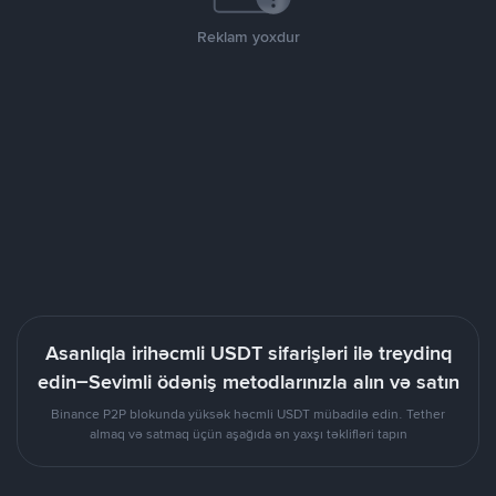
Reklam yoxdur
Asanlıqla irihəcmli USDT sifarişləri ilə treydinq
edin–Sevimli ödəniş metodlarınızla alın və satın
Binance P2P blokunda yüksək həcmli USDT mübadilə edin. Tether
almaq və satmaq üçün aşağıda ən yaxşı təklifləri tapın