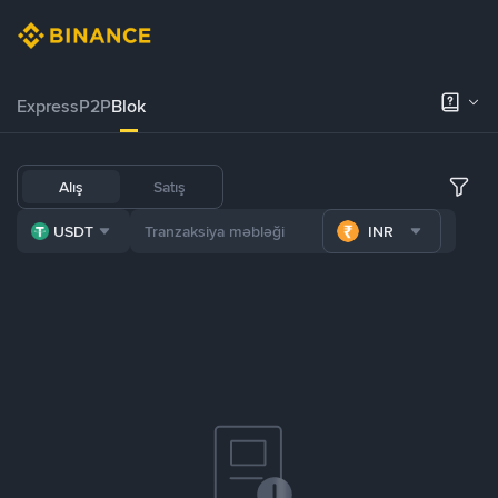
Express
P2P
Blok
Alış
Satış
USDT
INR