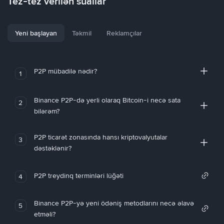
Tez-tez verilən suallar
Yeni başlayan
Təkmil
Reklamçılar
P2P mübadilə nədir?
1
Binance P2P-də yerli olaraq Bitcoin-i necə sata
2
bilərəm?
P2P ticarət zonasında hansı kriptovalyutalar
3
dəstəklənir?
P2P treydinq terminləri lüğəti
4
Binance P2P-yə yeni ödəniş metodlarını necə əlavə
5
etməli?