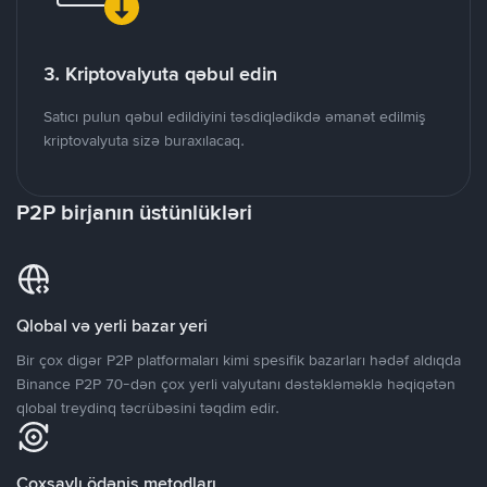
3. Kriptovalyuta qəbul edin
Satıcı pulun qəbul edildiyini təsdiqlədikdə əmanət edilmiş
kriptovalyuta sizə buraxılacaq.
P2P birjanın üstünlükləri
Qlobal və yerli bazar yeri
Bir çox digər P2P platformaları kimi spesifik bazarları hədəf aldıqda
Binance P2P 70-dən çox yerli valyutanı dəstəkləməklə həqiqətən
qlobal treydinq təcrübəsini təqdim edir.
Çoxsaylı ödəniş metodları