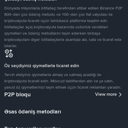
Dünyada milyonlarla istifadəçi tərəfindən etibar edilən Binance P2P
800-dən çox ödəniş metodu və 100-dən çox fiat valyutası ilə
kriptovalyuta ticarəti üçün təhlükəsiz platforma təqdim edir.
İstifadəçilər açıq kriptovalyuta bazarında üstünlük verdikləri
qiymətləri və ödəniş metodlarını təyin edərkən birbaşa
kriptovalyutanı digər istifadəçilərlə asanlıqla ala, sata və ticarət edə
bilərlər.
Öz seçdiyiniz qiymətlərlə ticarət edin
Tərcih etdiyiniz qiymətlərlə almaq və satmaq azadlığı ilə
kriptovalyuta ticarəti edin. Mövcud təkliflərdən alın və ya satın,
yaxud öz qiymətlərinizi təyin etmək üçün ticarət reklamları yaradın.
P2P bloqu
View more
Əsas ödəniş metodları