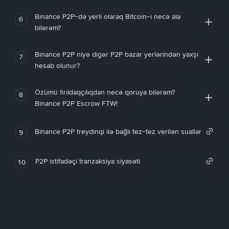
Binance P2P-də yerli olaraq Bitcoin-i necə ala
6
bilərəm?
Binance P2P niyə digər P2P bazar yerlərindən yaxşı
7
hesab olunur?
Özümü fırıldaqçılıqdan necə qoruya bilərəm?
8
Binance P2P Escrow FTW!
Binance P2P treydinqi ilə bağlı tez-tez verilən suallar
9
P2P istifadəçi tranzaksiya siyasəti
10