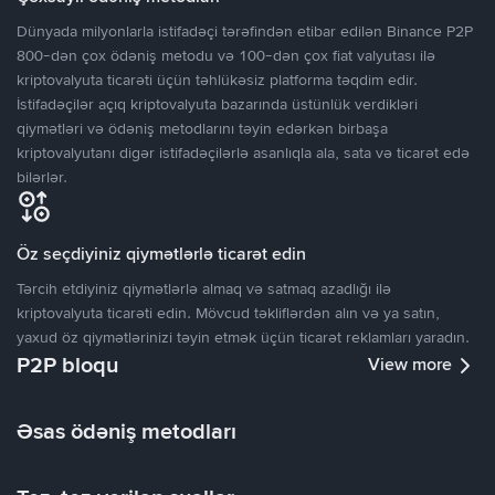
Dünyada milyonlarla istifadəçi tərəfindən etibar edilən Binance P2P
800-dən çox ödəniş metodu və 100-dən çox fiat valyutası ilə
kriptovalyuta ticarəti üçün təhlükəsiz platforma təqdim edir.
İstifadəçilər açıq kriptovalyuta bazarında üstünlük verdikləri
qiymətləri və ödəniş metodlarını təyin edərkən birbaşa
kriptovalyutanı digər istifadəçilərlə asanlıqla ala, sata və ticarət edə
bilərlər.
Öz seçdiyiniz qiymətlərlə ticarət edin
Tərcih etdiyiniz qiymətlərlə almaq və satmaq azadlığı ilə
kriptovalyuta ticarəti edin. Mövcud təkliflərdən alın və ya satın,
yaxud öz qiymətlərinizi təyin etmək üçün ticarət reklamları yaradın.
P2P bloqu
View more
Əsas ödəniş metodları