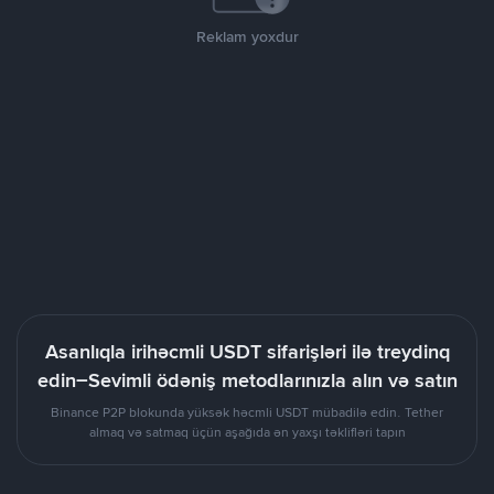
Reklam yoxdur
Asanlıqla irihəcmli USDT sifarişləri ilə treydinq
edin–Sevimli ödəniş metodlarınızla alın və satın
Binance P2P blokunda yüksək həcmli USDT mübadilə edin. Tether
almaq və satmaq üçün aşağıda ən yaxşı təklifləri tapın