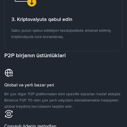
3. Kriptovalyuta qəbul edin
Satıcı pulun qəbul edildiyini təsdiqlədikdə əmanət edilmiş
kriptovalyuta sizə buraxılacaq.
P2P birjanın üstünlükləri
Qlobal və yerli bazar yeri
Bir çox digər P2P platformaları kimi spesifik bazarları hədəf aldıqda
Binance P2P 70-dən çox yerli valyutanı dəstəkləməklə həqiqətən
qlobal treydinq təcrübəsini təqdim edir.
Çoxsaylı ödəniş metodları