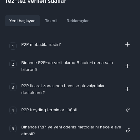
Tez-tez verilən suallar
Yeni başlayan
Təkmil
Reklamçılar
P2P mübadilə nədir?
1
Binance P2P-də yerli olaraq Bitcoin-i necə sata
2
bilərəm?
P2P ticarət zonasında hansı kriptovalyutalar
3
dəstəklənir?
P2P treydinq terminləri lüğəti
4
Binance P2P-yə yeni ödəniş metodlarını necə əlavə
5
etməli?