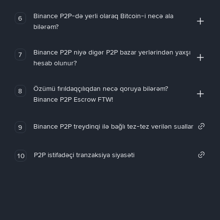
Binance P2P-də yerli olaraq Bitcoin-i necə ala
6
bilərəm?
Binance P2P niyə digər P2P bazar yerlərindən yaxşı
7
hesab olunur?
Özümü fırıldaqçılıqdan necə qoruya bilərəm?
8
Binance P2P Escrow FTW!
Binance P2P treydinqi ilə bağlı tez-tez verilən suallar
9
P2P istifadəçi tranzaksiya siyasəti
10