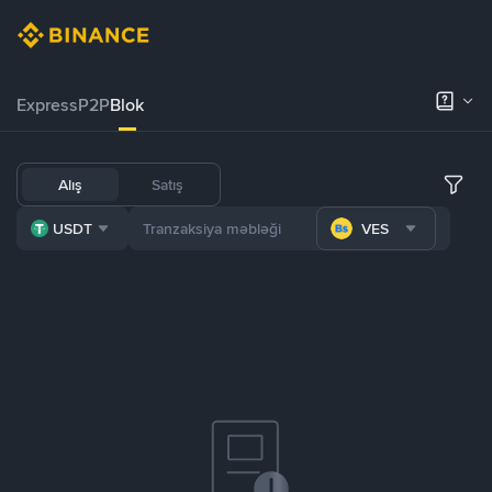
Express
P2P
Blok
Alış
Satış
USDT
VES