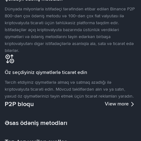
Dünyada milyonlarla istifadəçi tərəfindən etibar edilən Binance P2P
800-dən çox ödəniş metodu və 100-dən çox fiat valyutası ilə
kriptovalyuta ticarəti üçün təhlükəsiz platforma təqdim edir.
İstifadəçilər açıq kriptovalyuta bazarında üstünlük verdikləri
qiymətləri və ödəniş metodlarını təyin edərkən birbaşa
kriptovalyutanı digər istifadəçilərlə asanlıqla ala, sata və ticarət edə
bilərlər.
Öz seçdiyiniz qiymətlərlə ticarət edin
Tərcih etdiyiniz qiymətlərlə almaq və satmaq azadlığı ilə
kriptovalyuta ticarəti edin. Mövcud təkliflərdən alın və ya satın,
yaxud öz qiymətlərinizi təyin etmək üçün ticarət reklamları yaradın.
P2P bloqu
View more
Əsas ödəniş metodları