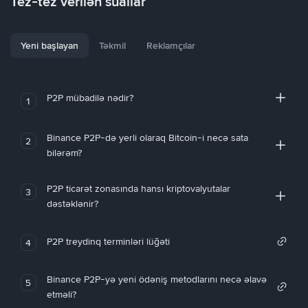
Tez-tez verilən suallar
Yeni başlayan
Təkmil
Reklamçılar
P2P mübadilə nədir?
1
Binance P2P-də yerli olaraq Bitcoin-i necə sata
2
bilərəm?
P2P ticarət zonasında hansı kriptovalyutalar
3
dəstəklənir?
P2P treydinq terminləri lüğəti
4
Binance P2P-yə yeni ödəniş metodlarını necə əlavə
5
etməli?