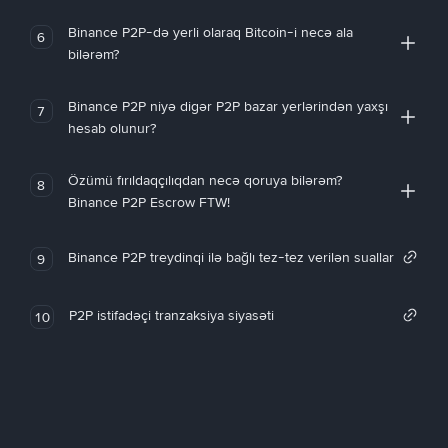
Binance P2P-də yerli olaraq Bitcoin-i necə ala
6
bilərəm?
Binance P2P niyə digər P2P bazar yerlərindən yaxşı
7
hesab olunur?
Özümü fırıldaqçılıqdan necə qoruya bilərəm?
8
Binance P2P Escrow FTW!
Binance P2P treydinqi ilə bağlı tez-tez verilən suallar
9
P2P istifadəçi tranzaksiya siyasəti
10