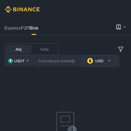
Express
P2P
Blok
Alış
Satış
USDT
USD