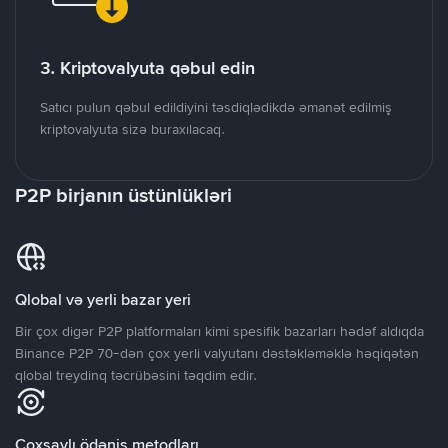
3. Kriptovalyuta qəbul edin
Satıcı pulun qəbul edildiyini təsdiqlədikdə əmanət edilmiş
kriptovalyuta sizə buraxılacaq.
P2P birjanın üstünlükləri
Qlobal və yerli bazar yeri
Bir çox digər P2P platformaları kimi spesifik bazarları hədəf aldıqda
Binance P2P 70-dən çox yerli valyutanı dəstəkləməklə həqiqətən
qlobal treydinq təcrübəsini təqdim edir.
Çoxsaylı ödəniş metodları