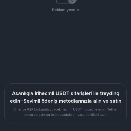
Reklam yoxdur
Asanlıqla irihəcmli USDT sifarişləri ilə treydinq
edin–Sevimli ödəniş metodlarınızla alın və satın
Binance P2P blokunda yüksək həcmli USDT mübadilə edin. Tether
almaq və satmaq üçün aşağıda ən yaxşı təklifləri tapın