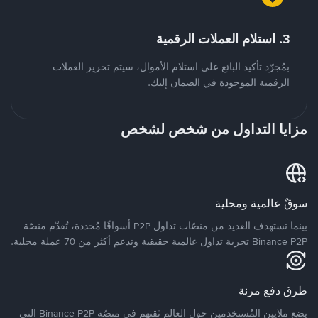
3. استلام العملات الرقمية
بمُجرّد تأكيد البائع على استلام الأموال، سيتم تحرير العملات
الرقمية الموجودة في الضمان إليك.
مزايا التداول من شخص لشخص
سوقٌ عالمية ومحلية
بينما تستهدف العديد من منصّات تداول P2P أسواقًا مُحددة، تُقدّم منصّة
Binance P2P تجربة تداول عالمية حقيقية وتدعم أكثر من 70 عملة محلية.
طرق دفع مرنة
يضع ملايين المُستخدمين حول العالم ثقتهم في منصّة Binance P2P التي