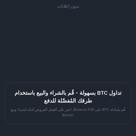
بدون إعلانات
تداول BTC بسهولة - قُم بالشراء والبيع باستخدام
طرقك المُفضّلة للدفع
قُم بمُبادلة BTC على Binance P2P. اعثر على أفضل العروض أدناه لشراء وبيع
Bitcoin