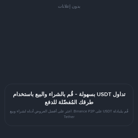
بدون إعلانات
تداول USDT بسهولة - قُم بالشراء والبيع باستخدام
طرقك المُفضّلة للدفع
قُم بمُبادلة USDT على Binance P2P. اعثر على أفضل العروض أدناه لشراء وبيع
Tether