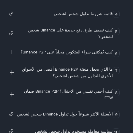
قائمة شروط تداول شخص لشخص
4
كيف تضيف طرق دفع جديدة على Binance شخص
5
لشخص؟
كيف يُمكنني شراء البيتكوين محلياً على Binance P2P؟
6
ما الذي يجعل منصّة Binance P2P أفضل من الأسواق
7
الأخرى للتداول من شخص لشخص؟
كيف أحمي نفسي من الاحتيال؟ Binance P2P ضمان
8
FTW!
الأسئلة الأكثر شيوعاً حول تداول Binance شخص لشخص
9
سياسة معاملة مستخدم تداول شخص لشخص
10