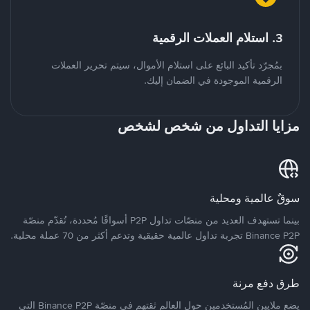
3. استلام العملات الرقمية
بمُجرّد تأكيد البائع على استلام الأموال، سيتم تحرير العملات
الرقمية الموجودة في الضمان إليك.
مزايا التداول من شخص لشخص
سوقٌ عالمية ومحلية
بينما تستهدف العديد من منصّات تداول P2P أسواقًا مُحددة، تُقدّم منصّة
Binance P2P تجربة تداول عالمية حقيقية وتدعم أكثر من 70 عملة محلية.
طرق دفع مرنة
يضع ملايين المُستخدمين حول العالم ثقتهم في منصّة Binance P2P التي