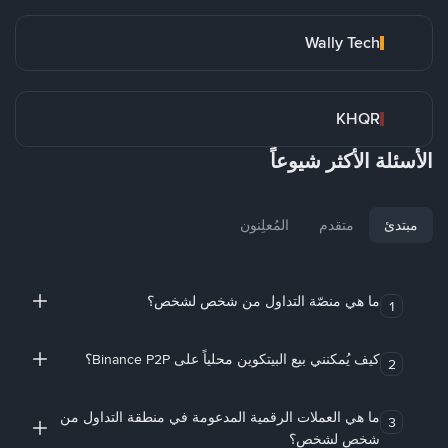
Wally Tech
KHQR
الأسئلة الأكثر شيوعاً
مبتدئ
متقدم
المُعلِنون
ما هي منصّة التداول من شخص لشخص؟
1
كيف يُمكنني بيع البيتكوين محلياً على Binance P2P؟
2
ما هي العملات الرقمية المدعومة في منطقة التداول من
3
شخص لشخص؟