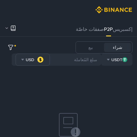
إكسبريس
P2P
صفقات خاصّة
شراء
بيع
USD
USDT