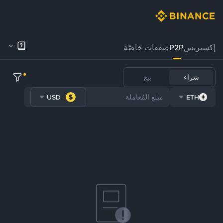
إكسبريس
P2P
صفقات خاصّة
شراء
بيع
USD
ETH