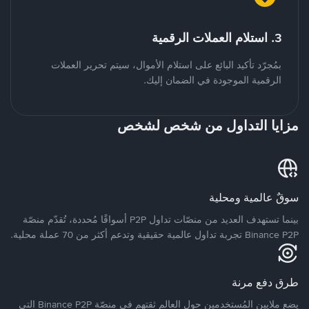
3. استلام العملات الرقمية
بمُجرّد تأكيد البائع على استلام الأموال، سيتم تحرير العملات
الرقمية الموجودة في الضمان إليك.
مزايا التداول من شخص لشخص
سوقٌ عالمية ومحلية
بينما تستهدف العديد من منصّات تداول P2P أسواقًا مُحددة، تُقدّم منصّة
Binance P2P تجربة تداول عالمية حقيقية وتدعم أكثر من 70 عملة محلية.
طرق دفع مرنة
يضع ملايين المُستخدمين حول العالم ثقتهم في منصّة Binance P2P التي