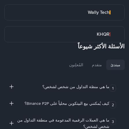
Wally Tech
KHQR
الأسئلة الأكثر شيوعاً
مبتدئ
متقدم
المُعلِنون
ما هي منصّة التداول من شخص لشخص؟
1
كيف يُمكنني بيع البيتكوين محلياً على Binance P2P؟
2
ما هي العملات الرقمية المدعومة في منطقة التداول من
3
شخص لشخص؟