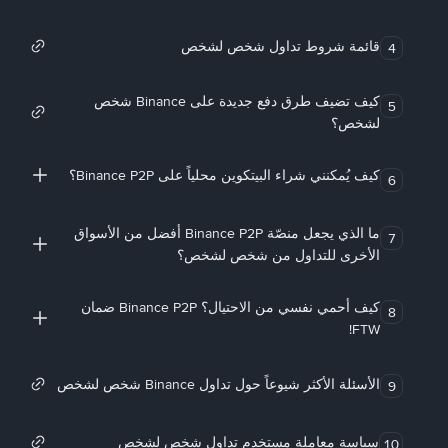
قائمة شروط تداول شخص لشخص
4
كيف تضيف طرق دفع جديدة على Binance شخص
5
لشخص؟
كيف يُمكنني شراء البيتكوين محلياً على Binance P2P؟
6
ما الذي يجعل منصّة Binance P2P أفضل من الأسواق
7
الأخرى للتداول من شخص لشخص؟
كيف أحمي نفسي من الاحتيال؟ Binance P2P ضمان
8
FTW!
الأسئلة الأكثر شيوعاً حول تداول Binance شخص لشخص
9
سياسة معاملة مستخدم تداول شخص لشخص
10