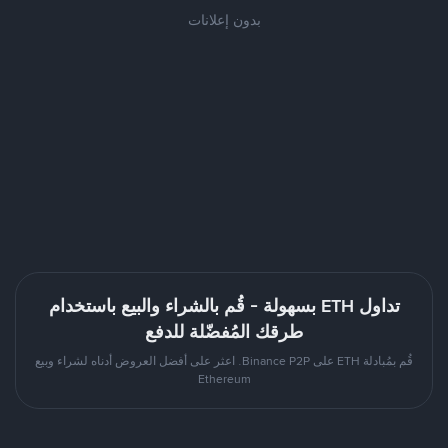
بدون إعلانات
تداول ETH بسهولة - قُم بالشراء والبيع باستخدام
طرقك المُفضّلة للدفع
قُم بمُبادلة ETH على Binance P2P. اعثر على أفضل العروض أدناه لشراء وبيع
Ethereum