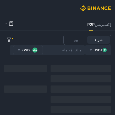
إكسبريس
P2P
شراء
بيع
KWD
USDT