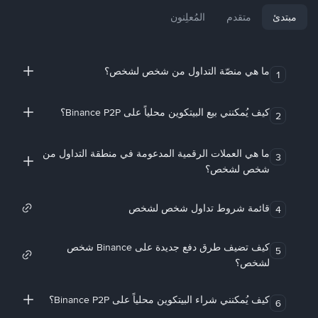
مبتدئ
متقدم
المُعلِنون
ما هي منصّة التداول من شخص لشخص؟
1
كيف يُمكنني بيع البيتكوين محلياً على Binance P2P؟
2
ما هي العملات الرقمية المدعومة في منطقة التداول من
3
شخص لشخص؟
قائمة شروط تداول شخص لشخص
4
كيف تضيف طرق دفع جديدة على Binance شخص
5
لشخص؟
كيف يُمكنني شراء البيتكوين محلياً على Binance P2P؟
6