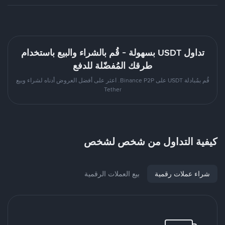
تداول USDT بسهولة - قُم بالشراء والبيع باستخدام
طرقك المُفضّلة للدفع
قُم بمُبادلة USDT على Binance P2P. اعثر على أفضل العروض أدناه لشراء وبيع
Tether
كيفية التداول من شخص لشخص
شراء عملات رقمية
بيع العملات الرقمية