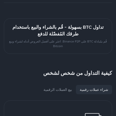
تداول BTC بسهولة - قُم بالشراء والبيع باستخدام
طرقك المُفضّلة للدفع
قُم بمُبادلة BTC على Binance P2P. اعثر على أفضل العروض أدناه لشراء وبيع
Bitcoin
كيفية التداول من شخص لشخص
شراء عملات رقمية
بيع العملات الرقمية