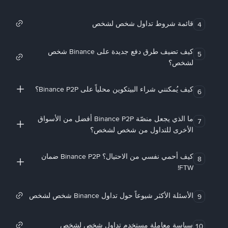
قائمة شروط تداول شخص لشخص
4
كيف تضيف طرق دفع جديدة على Binance شخص
5
لشخص؟
كيف يُمكنني شراء البيتكوين محلياً على Binance P2P؟
6
ما الذي يجعل منصّة Binance P2P أفضل من الأسواق
7
الأخرى للتداول من شخص لشخص؟
كيف أحمي نفسي من الاحتيال؟ Binance P2P ضمان
8
FTW!
الأسئلة الأكثر شيوعاً حول تداول Binance شخص لشخص
9
سياسة معاملة مستخدم تداول شخص لشخص
10