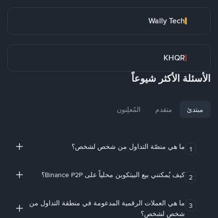
Wally Tech
KHQR
الأسئلة الأكثر شيوعاً
مبتدئ
متقدم
المُعلِنون
ما هي منصّة التداول من شخص لشخص؟
1
كيف يُمكنني بيع البيتكوين محلياً على Binance P2P؟
2
ما هي العملات الرقمية المدعومة في منطقة التداول من
3
شخص لشخص؟