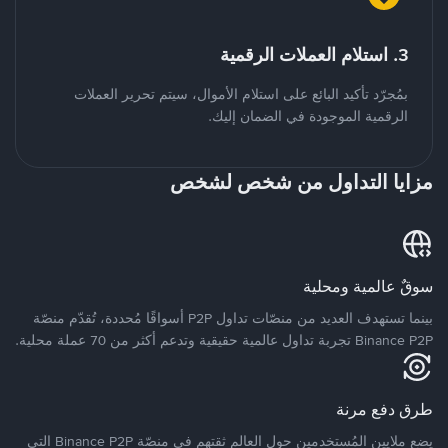
3. استلام العملات الرقمية
بمُجرّد تأكيد البائع على استلام الأموال، سيتم تحرير العملات
الرقمية الموجودة في الضمان إليك.
مزايا التداول من شخص لشخص
سوقٌ عالمية ومحلية
بينما تستهدف العديد من منصّات تداول P2P أسواقًا مُحددة، تُقدّم منصّة
Binance P2P تجربة تداول عالمية حقيقية وتدعم أكثر من 70 عملة محلية.
طرق دفع مرنة
يضع ملايين المُستخدمين حول العالم ثقتهم في منصّة Binance P2P التي