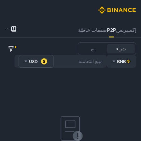
إكسبريس
P2P
صفقات خاصّة
شراء
بيع
USD
BNB