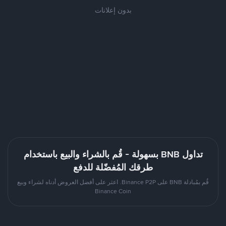
بدون إعلانات
تداول BNB بسهولة - قُم بالشراء والبيع باستخدام
طرقك المُفضّلة للدفع
قُم بمُبادلة BNB على Binance P2P. اعثر على أفضل العروض أدناه لشراء وبيع
Binance Coin