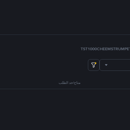
TST
1000CHEEMS
TRUMP
E
متاح/حد الطلب