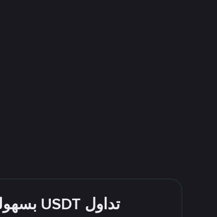
تداول USDT بسهولة - قُم بالشراء والبيع باستخدام طرقك المُفضّلة للدفع