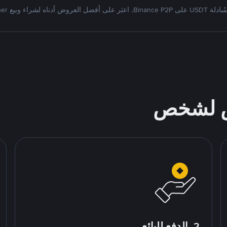
Bi. اعثر على أفضل العروض أدناه لشراء وبيع Tether
ص لشخص
2. الدفع للبائع