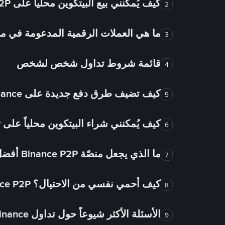
كيف يُمكنني بيع البيتكوين محلياً على Binance P2P؟
2
ما هي العملات الرقمية المدعومة في
3
قائمة شروط تداول شخص لشخص
4
كيف تضيف طرق دفع جديدة على Binance شخص لشخص؟
5
كيف يُمكنني شراء البيتكوين محلياً على Binance P2P؟
6
ما الذي يجعل منصّة Binance P2P أفضل من الأسواق الأخرى للتداول من شخص لشخص؟
7
كيف أحمي نفسي من الاحتيال؟ Binance P2P ضمان FTW!
8
الأسئلة الأكثر شيوعاً حول تداول Binance شخص لشخص
9