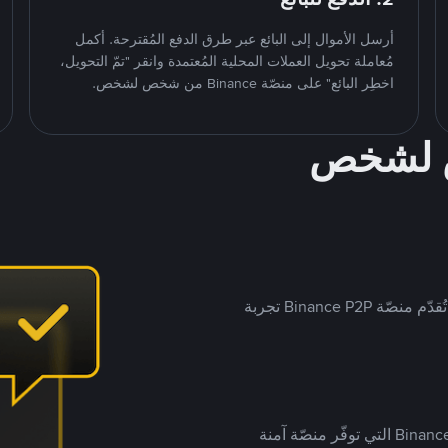
أرسل الأموال إلى البائع عبر طرق الدفع المُقترحة. أكمل
مُعاملة تحويل العملات المحلية المُعتمدة وانقر "تمّ التحويل،
اخطِر البائع" على منصّة Binance من شخص لشخص.
ص لشخص
بينما تستهدف العديد من منصّات تداول P2P أسواقًا مُحددة، تُقدّم منصّة Binance P2P تجربة
يضع ملايين المُستخدمين حول العالم ثقتهم في منصّة Binance P2P التي توفّر منصّة آمنة