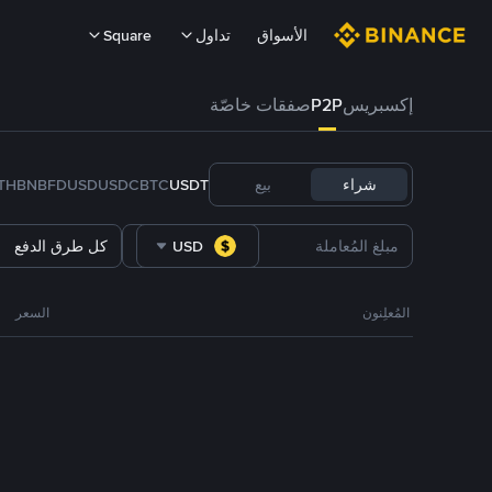
الأسواق
تداول
Square
إكسبريس
P2P
صفقات خاصّة
شراء
بيع
USDT
BTC
USDC
FDUSD
BNB
TH
USD
كل طرق الدفع
المُعلِنون
السعر