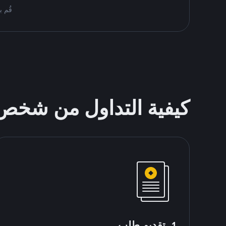
قُم بمُبادلة USDT على nance P2P
كيفية التداول من شخ
1. تقديم طلب