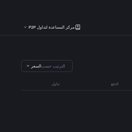
مركز المساعدة لتداول P2P
الترتيب حسب
السعر
الدفع
تداول