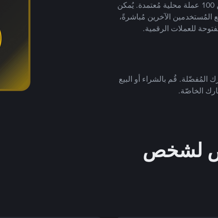
لتداول العملات الرقمية بأكثر من 800 طريقة دفع وأكثر من 100 عملة محلية مُعتمدة. يُمكن
 المُستخدمين الآخرين مُباشرةً،
فتوحة للعملات الرقمية.
 المُفضّلة. قُم بالشراء أو البيع
رك الخاصّة.
خص لشخص