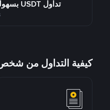
تداول USDT بسهولة - قُم بالشراء والبيع باستخدام طرقك المُفضّلة للدفع
قُم
كيفية التداول من شخ