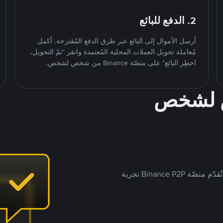
2. الدفع للبائع
أرسل الأموال إلى البائع عبر طرق الدفع المُقترحة. أكمل
مُعاملة تحويل العملات المحلية المُعتمدة وانقر "تمّ التحويل،
اخطِر البائع" على منصّة Binance من شخص لشخص.
ص لشخص
بينما تستهدف العديد من منصّات تداول P2P أسواقًا مُحددة، تُقدّم منصّة Binance P2P تجربة