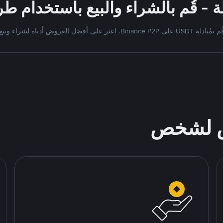
 بمُبادلة USDT على Binance P2P. اعثر على أفضل العروض أدناه لشراء وبيع
ص لشخص