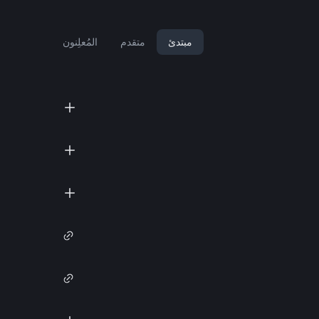
مبتدئ
متقدم
المُعلِنون