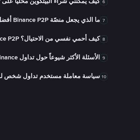
كيف يُمكنني شراء البيتكوين محلياً على Binance P2P؟
6
ما الذي يجعل منصّة Binance P2P أفضل من الأسواق الأخرى للتداول من شخص لشخص؟
7
كيف أحمي نفسي من الاحتيال؟ Binance P2P ضمان FTW!
8
الأسئلة الأكثر شيوعاً حول تداول Binance شخص لشخص
9
سياسة معاملة مستخدم تداول شخص 
10