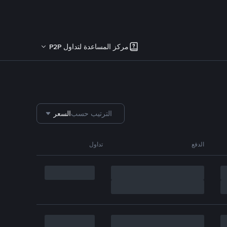
مركز المساعدة لتداول P2P
الترتيب حسب
السعر
الدفع
تداول