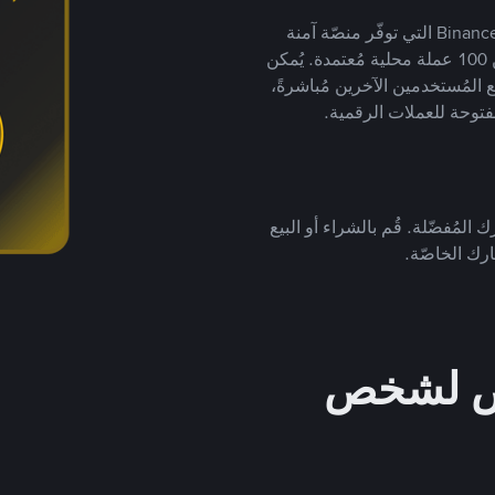
يضع ملايين المُستخدمين حول العالم ثقتهم في منصّة Binance P2P التي توفّر منصّة آمنة
لتداول العملات الرقمية بأكثر من 800 طريقة دفع وأكثر من 100 عملة محلية مُعتمدة. يُمكن
 المُستخدمين الآخرين مُباشرةً،
فتوحة للعملات الرقمية.
 المُفضّلة. قُم بالشراء أو البيع
رك الخاصّة.
خص لشخص