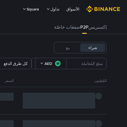
الأسواق
تداول
Square
إكسبريس
P2P
صفقات خاصّة
شراء
بيع
AED
كل طرق الدفع
المُعلِنون
السعر