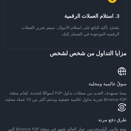
3. استلام العملات الرقمية
بمُجرّد تأكيد البائع على استلام الأموال، سيتم تحرير العملات
الرقمية الموجودة في الضمان إليك.
مزايا التداول من شخص لشخص
سوقٌ عالمية ومحلية
بينما تستهدف العديد من منصّات تداول P2P أسواقًا مُحددة، تُقدّم منصّة
Binance P2P تجربة تداول عالمية حقيقية وتدعم أكثر من 70 عملة محلية.
طرق دفع مرنة
يضع ملايين المُستخدمين حول العالم ثقتهم في منصّة Binance P2P التي