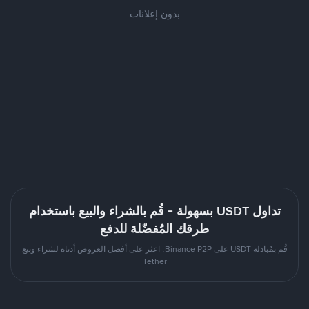
بدون إعلانات
تداول USDT بسهولة - قُم بالشراء والبيع باستخدام
طرقك المُفضّلة للدفع
قُم بمُبادلة USDT على Binance P2P. اعثر على أفضل العروض أدناه لشراء وبيع
Tether