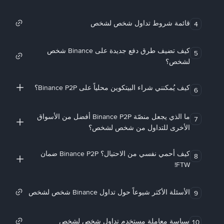
قائمة شروط تداول شخص لشخص
4
كيف تضيف طرق دفع جديدة على Binance شخص
5
لشخص؟
كيف يُمكنني شراء البيتكوين محلياً على Binance P2P؟
6
ما الذي يجعل منصّة Binance P2P أفضل من الأسواق
7
الأخرى للتداول من شخص لشخص؟
كيف أحمي نفسي من الاحتيال؟ Binance P2P ضمان
8
FTW!
الأسئلة الأكثر شيوعاً حول تداول Binance شخص لشخص
9
سياسة معاملة مستخدم تداول شخص لشخص
10