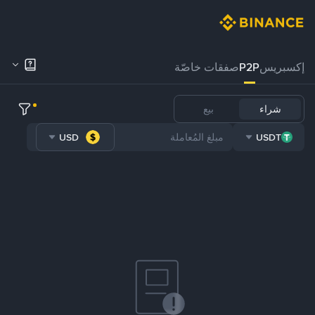
إكسبريس
P2P
صفقات خاصّة
شراء
بيع
USD
USDT