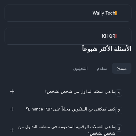
Wally Tech
KHQR
الأسئلة الأكثر شيوعاً
مبتدئ
متقدم
المُعلِنون
ما هي منصّة التداول من شخص لشخص؟
1
كيف يُمكنني بيع البيتكوين محلياً على Binance P2P؟
2
ما هي العملات الرقمية المدعومة في منطقة التداول من
3
شخص لشخص؟