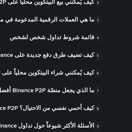
كيف يُمكنني بيع البيتكوين محلياً على Binance P2P؟
2
ما هي العملات الرقمية المدعومة في
3
قائمة شروط تداول شخص لشخص
4
كيف تضيف طرق دفع جديدة على Binance شخص لشخص؟
5
كيف يُمكنني شراء البيتكوين محلياً على Binance P2P؟
6
ما الذي يجعل منصّة Binance P2P أفضل من الأسواق الأخرى للتداول من شخص لشخص؟
7
كيف أحمي نفسي من الاحتيال؟ Binance P2P ضمان FTW!
8
الأسئلة الأكثر شيوعاً حول تداول Binance شخص لشخص
9