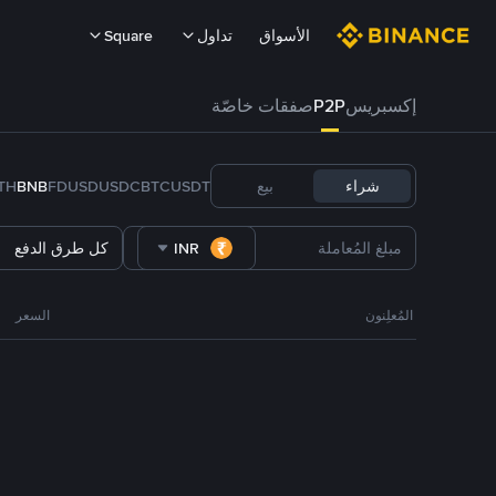
الأسواق
تداول
Square
إكسبريس
P2P
صفقات خاصّة
شراء
بيع
USDT
BTC
USDC
FDUSD
BNB
TH
INR
كل طرق الدفع
المُعلِنون
السعر