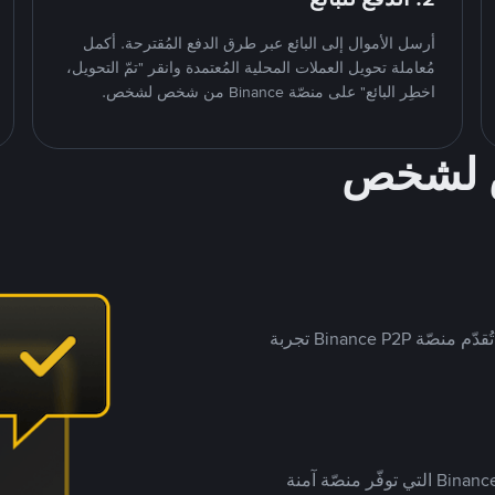
أرسل الأموال إلى البائع عبر طرق الدفع المُقترحة. أكمل
مُعاملة تحويل العملات المحلية المُعتمدة وانقر "تمّ التحويل،
اخطِر البائع" على منصّة Binance من شخص لشخص.
ص لشخص
بينما تستهدف العديد من منصّات تداول P2P أسواقًا مُحددة، تُقدّم منصّة Binance P2P تجربة
يضع ملايين المُستخدمين حول العالم ثقتهم في منصّة Binance P2P التي توفّر منصّة آمنة