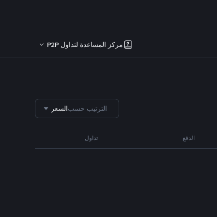
مركز المساعدة لتداول P2P
الترتيب حسب
السعر
الدفع
تداول