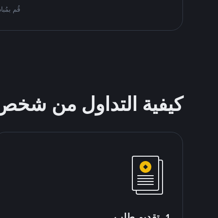
قُم بمُبادلة BNB على Binance P2P. اعثر على أفضل العروض أد
كيفية التداول من شخ
1. تقديم طلب