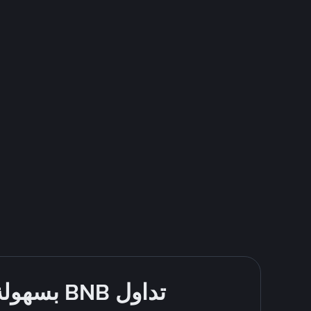
تداول BNB بسهولة - قُم بالشراء والبيع باستخدام طرقك المُفضّلة للدفع