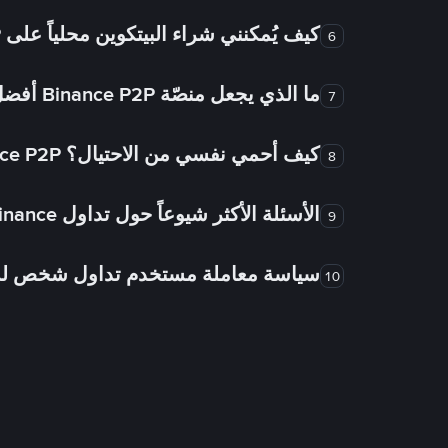
كيف يُمكنني شراء البيتكوين محلياً على Binance P2P؟
6
ما الذي يجعل منصّة Binance P2P أفضل من الأسواق الأخرى للتداول من شخص لشخص؟
7
كيف أحمي نفسي من الاحتيال؟ Binance P2P ضمان FTW!
8
الأسئلة الأكثر شيوعاً حول تداول Binance شخص لشخص
9
سياسة معاملة مستخدم تداول شخص 
10