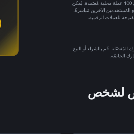
لتداول العملات الرقمية بأكثر من 800 طريقة دفع وأكثر من 100 عملة محلية مُعتمدة. يُمكن
 المُستخدمين الآخرين مُباشرةً،
فتوحة للعملات الرقمية.
 المُفضّلة. قُم بالشراء أو البيع
رك الخاصّة.
خص لشخص