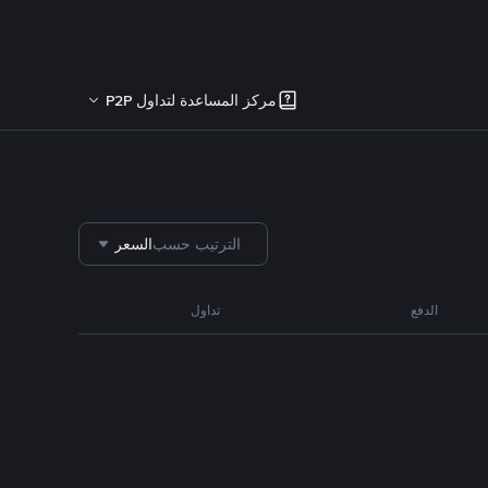
مركز المساعدة لتداول P2P
الترتيب حسب
السعر
الدفع
تداول