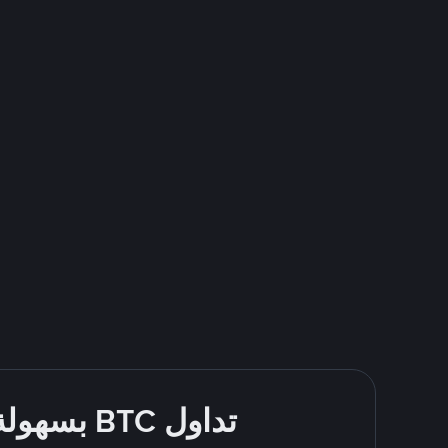
تداول BTC بسهولة - قُم بالشراء والبيع باستخدام طرقك المُفضّلة للدفع