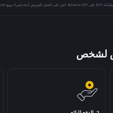
Binan. اعثر على أفضل العروض أدناه لشراء وبيع Bitcoin
ص لشخص
2. الدفع للبائع