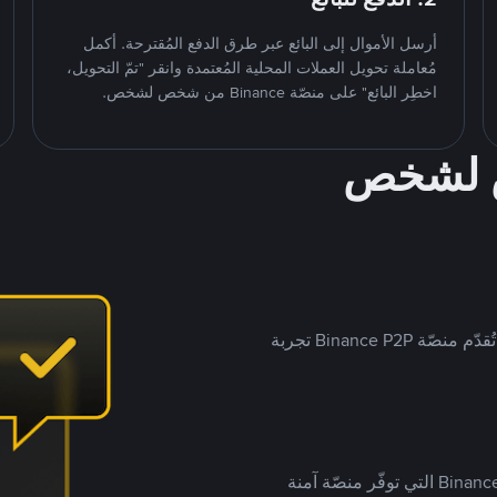
أرسل الأموال إلى البائع عبر طرق الدفع المُقترحة. أكمل
مُعاملة تحويل العملات المحلية المُعتمدة وانقر "تمّ التحويل،
اخطِر البائع" على منصّة Binance من شخص لشخص.
ص لشخص
بينما تستهدف العديد من منصّات تداول P2P أسواقًا مُحددة، تُقدّم منصّة Binance P2P تجربة
يضع ملايين المُستخدمين حول العالم ثقتهم في منصّة Binance P2P التي توفّر منصّة آمنة