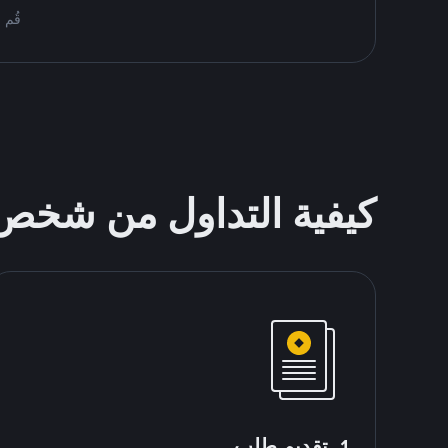
قُم بمُبادلة BTC على ce P2P
كيفية التداول من شخ
1. تقديم طلب