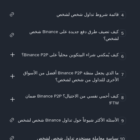
قائمة شروط تداول شخص لشخص
4
كيف تضيف طرق دفع جديدة على Binance شخص
5
لشخص؟
كيف يُمكنني شراء البيتكوين محلياً على Binance P2P؟
6
ما الذي يجعل منصّة Binance P2P أفضل من الأسواق
7
الأخرى للتداول من شخص لشخص؟
كيف أحمي نفسي من الاحتيال؟ Binance P2P ضمان
8
FTW!
الأسئلة الأكثر شيوعاً حول تداول Binance شخص لشخص
9
سياسة معاملة مستخدم تداول شخص لشخص
10