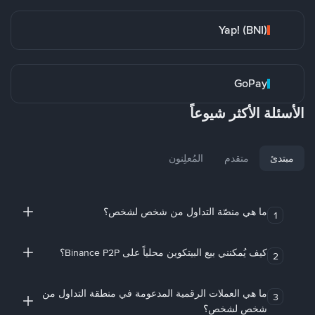
Yap! (BNI)
GoPay
الأسئلة الأكثر شيوعاً
مبتدئ
متقدم
المُعلِنون
ما هي منصّة التداول من شخص لشخص؟
1
كيف يُمكنني بيع البيتكوين محلياً على Binance P2P؟
2
ما هي العملات الرقمية المدعومة في منطقة التداول من
3
شخص لشخص؟