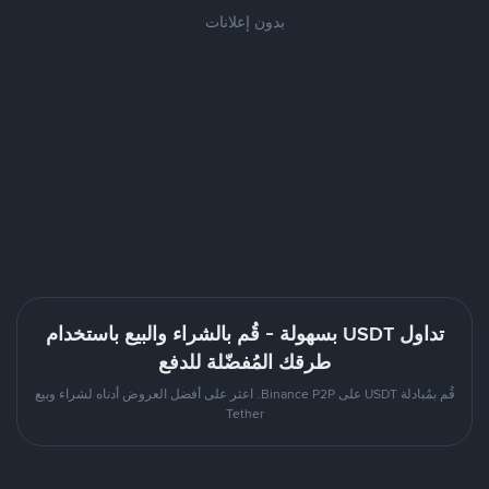
بدون إعلانات
تداول USDT بسهولة - قُم بالشراء والبيع باستخدام
طرقك المُفضّلة للدفع
قُم بمُبادلة USDT على Binance P2P. اعثر على أفضل العروض أدناه لشراء وبيع
Tether