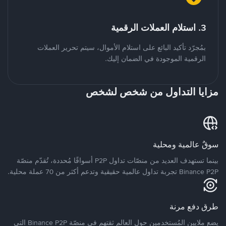
3. استلام العملات الرقمية
بمُجرّد تأكيد البائع على استلام الأموال، سيتم تحرير العملات
الرقمية الموجودة في الضمان إليك.
مزايا التداول من شخص لشخص
سوقٌ عالمية ومحلية
بينما تستهدف العديد من منصّات تداول P2P أسواقًا مُحددة، تُقدّم منصّة
Binance P2P تجربة تداول عالمية حقيقية وتدعم أكثر من 70 عملة محلية.
طرق دفع مرنة
يضع ملايين المُستخدمين حول العالم ثقتهم في منصّة Binance P2P التي