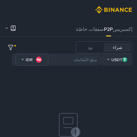
إكسبريس
P2P
صفقات خاصّة
شراء
بيع
IDR
USDT