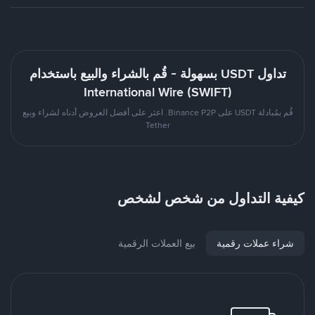
تداول USDT بسهولة - قُم بالشراء والبيع باستخدام
International Wire (SWIFT)
قُم بمُبادلة USDT على Binance P2P. اعثر على أفضل العروض أدناه لشراء وبيع
Tether
كيفية التداول من شخص لشخص
شراء عملات رقمية
بيع العملات الرقمية