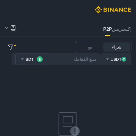
إكسبريس
P2P
شراء
بيع
BDT
USDT