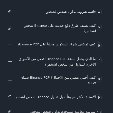
قائمة شروط تداول شخص لشخص
4
كيف تضيف طرق دفع جديدة على Binance شخص
5
لشخص؟
كيف يُمكنني شراء البيتكوين محلياً على Binance P2P؟
6
ما الذي يجعل منصّة Binance P2P أفضل من الأسواق
7
الأخرى للتداول من شخص لشخص؟
كيف أحمي نفسي من الاحتيال؟ Binance P2P ضمان
8
FTW!
الأسئلة الأكثر شيوعاً حول تداول Binance شخص لشخص
9
سياسة معاملة مستخدم تداول شخص لشخص
10