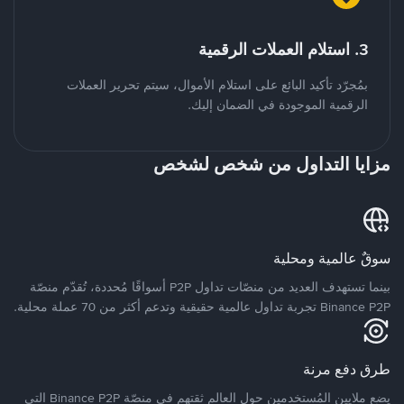
3. استلام العملات الرقمية
بمُجرّد تأكيد البائع على استلام الأموال، سيتم تحرير العملات
الرقمية الموجودة في الضمان إليك.
مزايا التداول من شخص لشخص
سوقٌ عالمية ومحلية
بينما تستهدف العديد من منصّات تداول P2P أسواقًا مُحددة، تُقدّم منصّة
Binance P2P تجربة تداول عالمية حقيقية وتدعم أكثر من 70 عملة محلية.
طرق دفع مرنة
يضع ملايين المُستخدمين حول العالم ثقتهم في منصّة Binance P2P التي