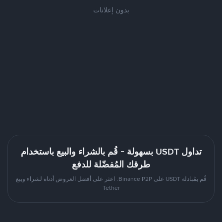
بدون إعلانات
تداول USDT بسهولة - قُم بالشراء والبيع باستخدام
طرقك المُفضّلة للدفع
قُم بمُبادلة USDT على Binance P2P. اعثر على أفضل العروض أدناه لشراء وبيع
Tether