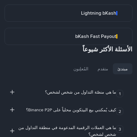
Lightning bKash
bKash Fast Payout
الأسئلة الأكثر شيوعاً
مبتدئ
متقدم
المُعلِنون
ما هي منصّة التداول من شخص لشخص؟
1
كيف يُمكنني بيع البيتكوين محلياً على Binance P2P؟
2
ما هي العملات الرقمية المدعومة في منطقة التداول من
3
شخص لشخص؟