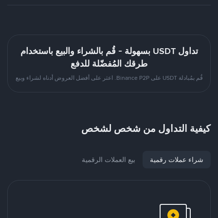
تداول USDT بسهولة - قُم بالشراء والبيع باستخدام
طرقك المُفضّلة للدفع
قُم بمُبادلة USDT على Binance P2P. اعثر على أفضل العروض أدناه لشراء وبيع
كيفية التداول من شخص لشخص
شراء عملات رقمية
بيع العملات الرقمية