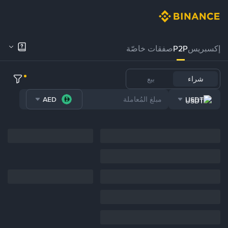
إكسبريس
P2P
صفقات خاصّة
شراء
بيع
AED
USDT