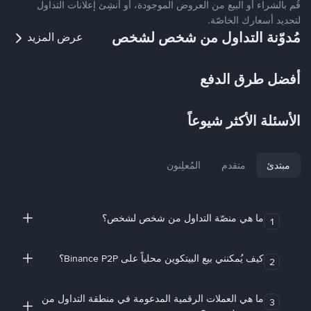
قُم بالشراء أو البيع من العروض الموجودة، أو أنشِئ إعلانات التداول
لتحديد أسعارك الخاصّة.
مُدوّنة التداول من شخص لشخص
عرض المزيد
أفضل طرق الدفع
الأسئلة الأكثر شيوعاً
مبتدئ
متقدم
المُعلِنون
ما هي منصّة التداول من شخص لشخص؟
1
كيف يُمكنني بيع البيتكوين محلياً على Binance P2P؟
2
ما هي العملات الرقمية المدعومة في منطقة التداول من
3