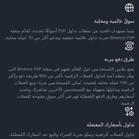
سوقٌ عالمية ومحلية
بينما تستهدف العديد من منصّات تداول P2P أسواقًا مُحددة، تُقدّم منصّة
Binance P2P تجربة تداول عالمية حقيقية وتدعم أكثر من 70 عملة محلية.
طرق دفع مرنة
يضع ملايين المُستخدمين حول العالم ثقتهم في منصّة Binance P2P التي
توفّر منصّة آمنة لتداول العملات الرقمية بأكثر من 800 طريقة دفع وأكثر
من 100 عملة محلية مُعتمدة. يُمكن للمُستخدمين شراء وبيع العملات
الرقمية وتداولها بسهولة مع المُستخدمين الآخرين مُباشرةً، وتحديد
أسعارهم وطرق الدفع المُفضّلة لهم في أكبر سوقٍ مفتوحة للعملات
الرقمية.
تداول بأسعارك المفضلة
تداول العملات الرقمية وتمتّع بحرية الشراء والبيع عند أسعارك المُفضّلة.