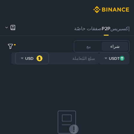
إكسبريس
P2P
صفقات خاصّة
شراء
بيع
USD
USDT