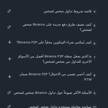
قائمة شروط تداول شخص لشخص
4
كيف تضيف طرق دفع جديدة على Binance شخص
5
لشخص؟
كيف يُمكنني شراء البيتكوين محلياً على Binance P2P؟
6
ما الذي يجعل منصّة Binance P2P أفضل من الأسواق
7
الأخرى للتداول من شخص لشخص؟
كيف أحمي نفسي من الاحتيال؟ Binance P2P ضمان
8
FTW!
الأسئلة الأكثر شيوعاً حول تداول Binance شخص لشخص
9
سياسة معاملة مستخدم تداول شخص لشخص
10