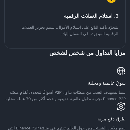
3. استلام العملات الرقمية
بمُجرّد تأكيد البائع على استلام الأموال، سيتم تحرير العملات
الرقمية الموجودة في الضمان إليك.
مزايا التداول من شخص لشخص
سوقٌ عالمية ومحلية
بينما تستهدف العديد من منصّات تداول P2P أسواقًا مُحددة، تُقدّم منصّة
Binance P2P تجربة تداول عالمية حقيقية وتدعم أكثر من 70 عملة محلية.
طرق دفع مرنة
يضع ملايين المُستخدمين حول العالم ثقتهم في منصّة Binance P2P التي