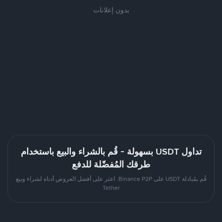
بدون إعلانات
تداول USDT بسهولة - قُم بالشراء والبيع باستخدام
طرقك المُفضّلة للدفع
قُم بمُبادلة USDT على Binance P2P. اعثر على أفضل العروض أدناه لشراء وبيع
Tether