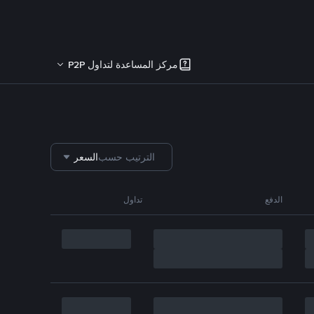
مركز المساعدة لتداول P2P
الترتيب حسب
السعر
الدفع
تداول