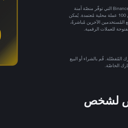
يضع ملايين المُستخدمين حول العالم ثقتهم في منصّة Binance P2P التي توفّر منصّة آمنة
لتداول العملات الرقمية بأكثر من 800 طريقة دفع وأكثر من 100 عملة محلية مُعتمدة. يُمكن
 المُستخدمين الآخرين مُباشرةً،
فتوحة للعملات الرقمية.
 المُفضّلة. قُم بالشراء أو البيع
رك الخاصّة.
خص لشخص