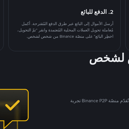
2. الدفع للبائع
أرسل الأموال إلى البائع عبر طرق الدفع المُقترحة. أكمل
مُعاملة تحويل العملات المحلية المُعتمدة وانقر "تمّ التحويل،
اخطِر البائع" على منصّة Binance من شخص لشخص.
ص لشخص
بينما تستهدف العديد من منصّات تداول P2P أسواقًا مُحددة، تُقدّم منصّة Binance P2P تجربة