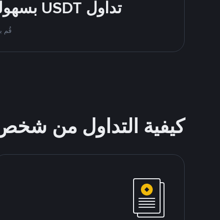
تداول USDT بسهولة - قُم بالشراء والبيع باستخدام طرقك المُفضّلة للدفع
قُم بمُبادلة USDT على nance P2P
كيفية التداول من شخ