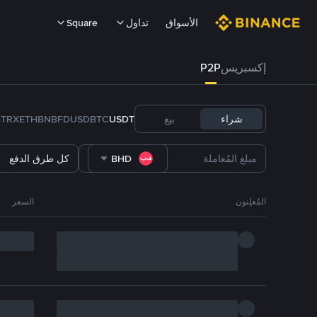
الأسواق
تداول
Square
إكسبريس
P2P
شراء
بيع
USDT
BTC
FDUSD
BNB
ETH
TRX
B
BHD
كل طرق الدفع
المُعلِنون
السعر