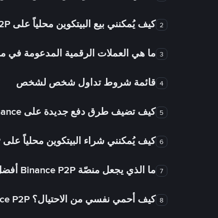
كيف يُمكنني بيع البيتكوين محلياً على Binance P2P؟
2
ما هي العملات الرقمية المدعومة في
3
قائمة شروط تداول شخص لشخص
4
كيف تضيف طرق دفع جديدة على Binance شخص لشخص؟
5
كيف يُمكنني شراء البيتكوين محلياً على Binance P2P؟
6
ما الذي يجعل منصّة Binance P2P أفضل من الأسواق الأخرى للتداول من شخص لشخص؟
7
كيف أحمي نفسي من الاحتيال؟ Binance P2P ضمان FTW!
8