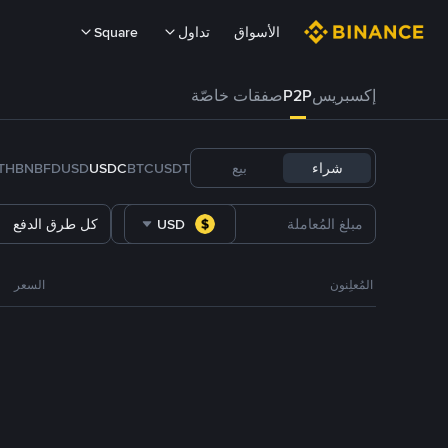
الأسواق
تداول
Square
إكسبريس
P2P
صفقات خاصّة
شراء
بيع
USDT
BTC
USDC
FDUSD
BNB
TH
USD
كل طرق الدفع
المُعلِنون
السعر