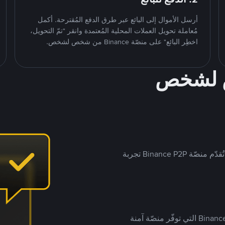
أرسل الأموال إلى البائع عبر طرق الدفع المُقترحة. أكمل
مُعاملة تحويل العملات المحلية المُعتمدة وانقر "تمّ التحويل،
اخطِر البائع" على منصّة Binance من شخص لشخص.
ص لشخص
بينما تستهدف العديد من منصّات تداول P2P أسواقًا مُحددة، تُقدّم منصّة Binance P2P تجربة
يضع ملايين المُستخدمين حول العالم ثقتهم في منصّة Binance P2P التي توفّر منصّة آمنة