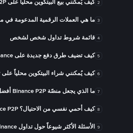
كيف يُمكنني بيع البيتكوين محلياً على Binance P2P؟
2
ما هي العملات الرقمية المدعومة في
3
قائمة شروط تداول شخص لشخص
4
كيف تضيف طرق دفع جديدة على Binance شخص لشخص؟
5
كيف يُمكنني شراء البيتكوين محلياً على Binance P2P؟
6
ما الذي يجعل منصّة Binance P2P أفضل من الأسواق الأخرى للتداول من شخص لشخص؟
7
كيف أحمي نفسي من الاحتيال؟ Binance P2P ضمان FTW!
8
الأسئلة الأكثر شيوعاً حول تداول Binance شخص لشخص
9