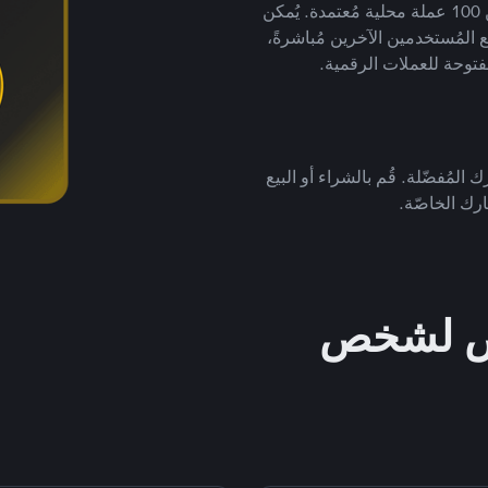
لتداول العملات الرقمية بأكثر من 800 طريقة دفع وأكثر من 100 عملة محلية مُعتمدة. يُمكن
 المُستخدمين الآخرين مُباشرةً،
فتوحة للعملات الرقمية.
 المُفضّلة. قُم بالشراء أو البيع
رك الخاصّة.
خص لشخص