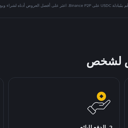
بمُبادلة USDC على Binance P2P. اعثر على أفضل العروض أدناه لشراء وبيع
ص لشخص
2. الدفع للبائع