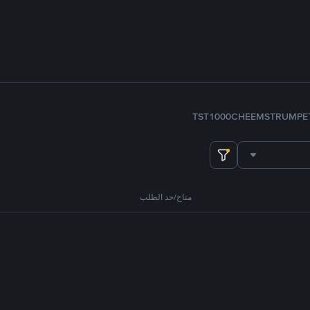
TST
1000CHEEMS
TRUMP
E
متاح/حد الطلب