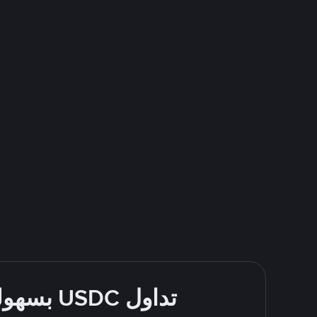
تداول USDC بسهولة - قُم بالشراء والبيع باستخدام طرقك المُفضّلة للدفع