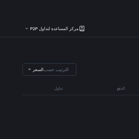
مركز المساعدة لتداول P2P
الترتيب حسب
السعر
الدفع
تداول