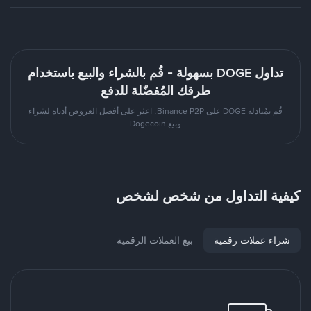
تداول DOGE بسهولة - قُم بالشراء والبيع باستخدام
طرقك المُفضّلة للدفع
قُم بمُبادلة DOGE على Binance P2P. اعثر على أفضل العروض أدناه لشراء
وبيع Dogecoin
كيفية التداول من شخص لشخص
شراء عملات رقمية
بيع العملات الرقمية