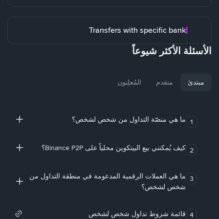
Transfers with specific bank
الأسئلة الأكثر شيوعاً
مبتدئ
متقدم
المُعلِنون
ما هي منصّة التداول من شخص لشخص؟
1
كيف يُمكنني بيع البيتكوين محلياً على Binance P2P؟
2
ما هي العملات الرقمية المدعومة في منطقة التداول من
3
شخص لشخص؟
قائمة شروط تداول شخص لشخص
4