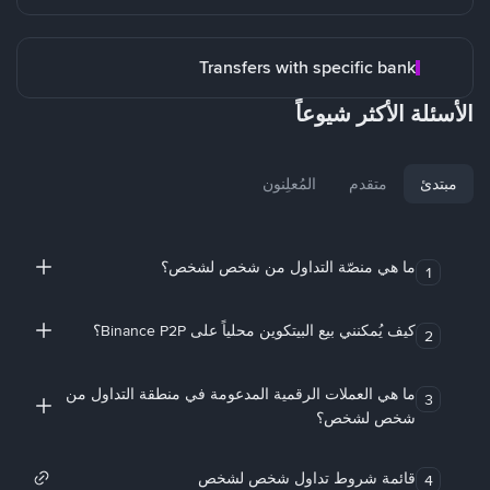
Transfers with specific bank
الأسئلة الأكثر شيوعاً
مبتدئ
متقدم
المُعلِنون
ما هي منصّة التداول من شخص لشخص؟
1
كيف يُمكنني بيع البيتكوين محلياً على Binance P2P؟
2
ما هي العملات الرقمية المدعومة في منطقة التداول من
3
شخص لشخص؟
قائمة شروط تداول شخص لشخص
4