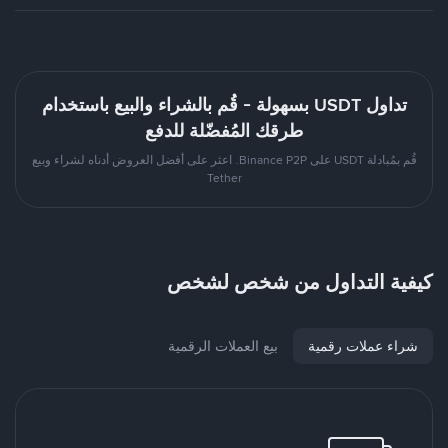
تداول USDT بسهولة - قُم بالشراء والبيع باستخدام
طرقك المُفضّلة للدفع
قُم بمُبادلة USDT على Binance P2P. اعثر على أفضل العروض أدناه لشراء وبيع
Tether
كيفية التداول من شخص لشخص
شراء عملات رقمية
بيع العملات الرقمية