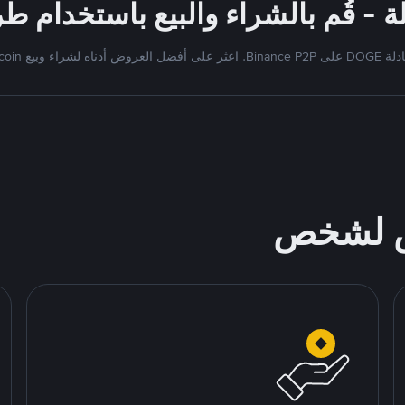
 العروض أدناه لشراء وبيع Dogecoin
ص لشخص