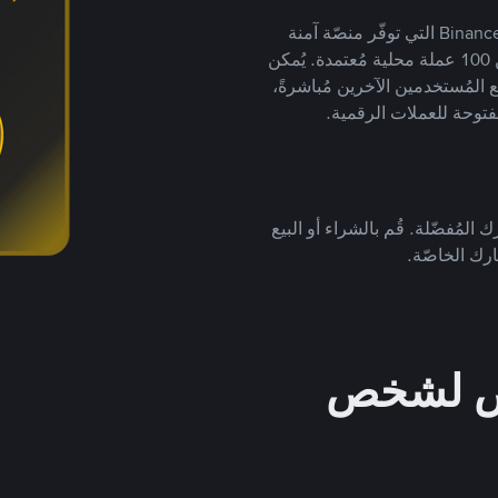
يضع ملايين المُستخدمين حول العالم ثقتهم في منصّة Binance P2P التي توفّر منصّة آمنة
لتداول العملات الرقمية بأكثر من 800 طريقة دفع وأكثر من 100 عملة محلية مُعتمدة. يُمكن
 المُستخدمين الآخرين مُباشرةً،
فتوحة للعملات الرقمية.
 المُفضّلة. قُم بالشراء أو البيع
رك الخاصّة.
خص لشخص