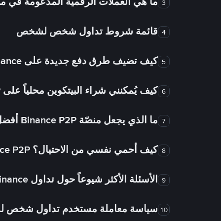
ما هي العملات الرقمية المدعومة في
3
قائمة شروط تداول شخص لشخص
4
كيف تضيف طرق دفع جديدة على Binance شخص لشخص؟
5
كيف يُمكنني شراء البيتكوين محلياً على Binance P2P؟
6
ما الذي يجعل منصّة Binance P2P أفضل من الأسواق الأخرى للتداول من شخص لشخص؟
7
كيف أحمي نفسي من الاحتيال؟ Binance P2P ضمان FTW!
8
الأسئلة الأكثر شيوعاً حول تداول Binance شخص لشخص
9
سياسة معاملة مستخدم تداول شخص 
10