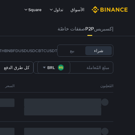
الأسواق
تداول
Square
إكسبريس
P2P
صفقات خاصّة
شراء
بيع
USDT
BTC
USDC
FDUSD
BNB
TH
BRL
كل طرق الدفع
المُعلِنون
السعر