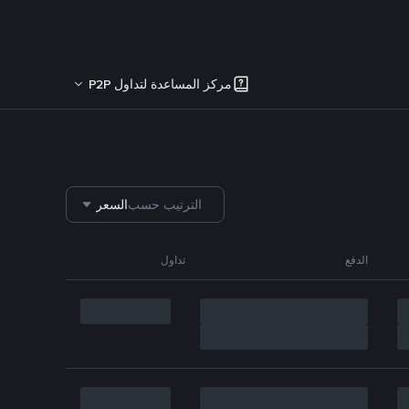
مركز المساعدة لتداول P2P
الترتيب حسب
السعر
الدفع
تداول