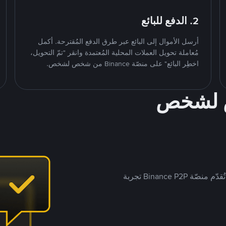
2. الدفع للبائع
أرسل الأموال إلى البائع عبر طرق الدفع المُقترحة. أكمل
مُعاملة تحويل العملات المحلية المُعتمدة وانقر "تمّ التحويل،
اخطِر البائع" على منصّة Binance من شخص لشخص.
ص لشخص
بينما تستهدف العديد من منصّات تداول P2P أسواقًا مُحددة، تُقدّم منصّة Binance P2P تجربة