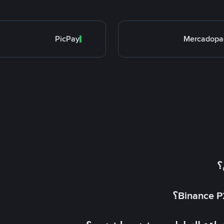
PicPay
Mercadopa
؟