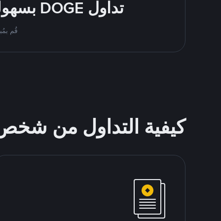
تداول DOGE بسهولة - قُم بالشراء والبيع باستخدام طرقك المُفضّلة للدفع
قُم بمُبادلة DOGE على Binance P2P. اعثر على أفضل
كيفية التداول من شخ