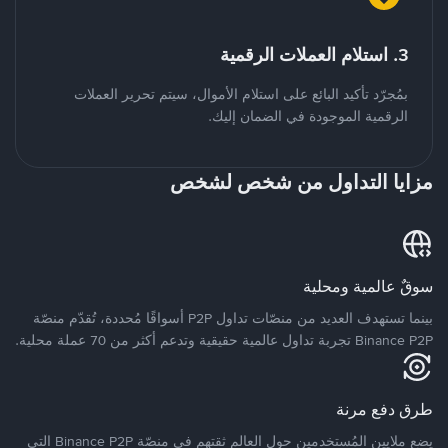
3. استلام العملات الرقمية
بمُجرّد تأكيد البائع على استلام الأموال، سيتم تحرير العملات
الرقمية الموجودة في الضمان إليك.
مزايا التداول من شخص لشخص
سوقٌ عالمية ومحلية
بينما تستهدف العديد من منصّات تداول P2P أسواقًا مُحددة، تُقدّم منصّة
Binance P2P تجربة تداول عالمية حقيقية وتدعم أكثر من 70 عملة محلية.
طرق دفع مرنة
يضع ملايين المُستخدمين حول العالم ثقتهم في منصّة Binance P2P التي