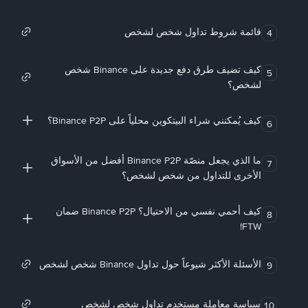
قائمة شروط تداول شخص لشخص
4
كيف تضيف طرق دفع جديدة على Binance شخص
5
لشخص؟
كيف يُمكنني شراء البيتكوين محلياً على Binance P2P؟
6
ما الذي يجعل منصّة Binance P2P أفضل من الأسواق
7
الأخرى للتداول من شخص لشخص؟
كيف أحمي نفسي من الاحتيال؟ Binance P2P ضمان
8
FTW!
الأسئلة الأكثر شيوعاً حول تداول Binance شخص لشخص
9
سياسة معاملة مستخدم تداول شخص لشخص
10