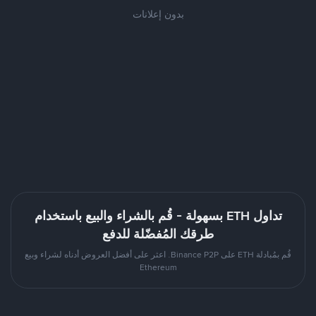
بدون إعلانات
تداول ETH بسهولة - قُم بالشراء والبيع باستخدام
طرقك المُفضّلة للدفع
قُم بمُبادلة ETH على Binance P2P. اعثر على أفضل العروض أدناه لشراء وبيع
Ethereum