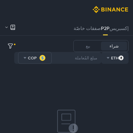
إكسبريس
P2P
صفقات خاصّة
شراء
بيع
COP
ETH