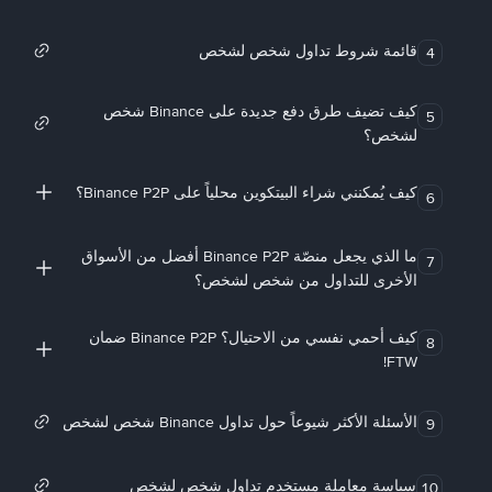
قائمة شروط تداول شخص لشخص
4
كيف تضيف طرق دفع جديدة على Binance شخص
5
لشخص؟
كيف يُمكنني شراء البيتكوين محلياً على Binance P2P؟
6
ما الذي يجعل منصّة Binance P2P أفضل من الأسواق
7
الأخرى للتداول من شخص لشخص؟
كيف أحمي نفسي من الاحتيال؟ Binance P2P ضمان
8
FTW!
الأسئلة الأكثر شيوعاً حول تداول Binance شخص لشخص
9
سياسة معاملة مستخدم تداول شخص لشخص
10