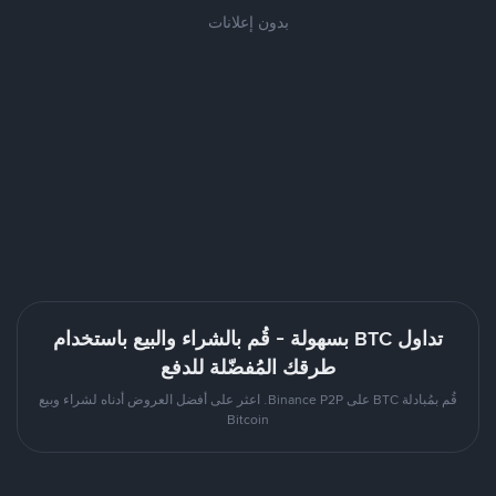
بدون إعلانات
تداول BTC بسهولة - قُم بالشراء والبيع باستخدام
طرقك المُفضّلة للدفع
قُم بمُبادلة BTC على Binance P2P. اعثر على أفضل العروض أدناه لشراء وبيع
Bitcoin