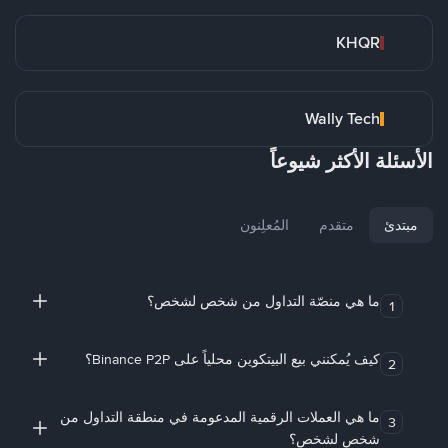
KHQR
Wally Tech
الأسئلة الأكثر شيوعاً
مبتدئ
متقدم
المُعلِنون
ما هي منصّة التداول من شخص لشخص؟
1
كيف يُمكنني بيع البيتكوين محلياً على Binance P2P؟
2
ما هي العملات الرقمية المدعومة في منطقة التداول من
3
شخص لشخص؟