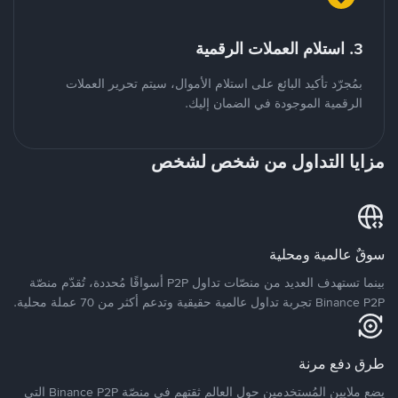
3. استلام العملات الرقمية
بمُجرّد تأكيد البائع على استلام الأموال، سيتم تحرير العملات
الرقمية الموجودة في الضمان إليك.
مزايا التداول من شخص لشخص
سوقٌ عالمية ومحلية
بينما تستهدف العديد من منصّات تداول P2P أسواقًا مُحددة، تُقدّم منصّة
Binance P2P تجربة تداول عالمية حقيقية وتدعم أكثر من 70 عملة محلية.
طرق دفع مرنة
يضع ملايين المُستخدمين حول العالم ثقتهم في منصّة Binance P2P التي