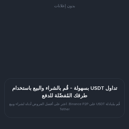
بدون إعلانات
تداول USDT بسهولة - قُم بالشراء والبيع باستخدام
طرقك المُفضّلة للدفع
قُم بمُبادلة USDT على Binance P2P. اعثر على أفضل العروض أدناه لشراء وبيع
Tether