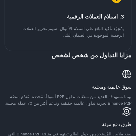
3. استلام العملات الرقمية
بمُجرّد تأكيد البائع على استلام الأموال، سيتم تحرير العملات
الرقمية الموجودة في الضمان إليك.
مزايا التداول من شخص لشخص
سوقٌ عالمية ومحلية
بينما تستهدف العديد من منصّات تداول P2P أسواقًا مُحددة، تُقدّم منصّة
Binance P2P تجربة تداول عالمية حقيقية وتدعم أكثر من 70 عملة محلية.
طرق دفع مرنة
يضع ملايين المُستخدمين حول العالم ثقتهم في منصّة Binance P2P التي