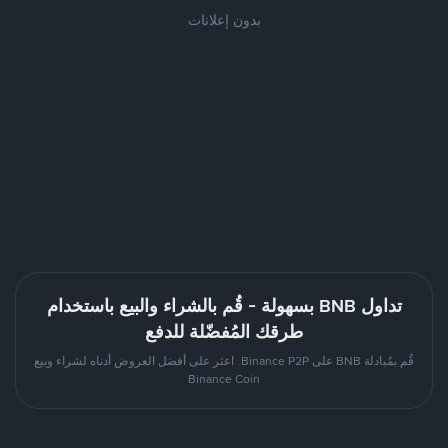
بدون إعلانات
تداول BNB بسهولة - قُم بالشراء والبيع باستخدام
طرقك المُفضّلة للدفع
قُم بمُبادلة BNB على Binance P2P. اعثر على أفضل العروض أدناه لشراء وبيع
Binance Coin