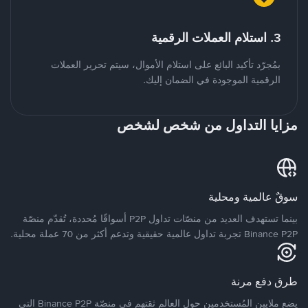
3. استلام العملات الرقمية
بمُجرّد تأكيد البائع على استلام الأموال، سيتم تحرير العملات
الرقمية الموجودة في الضمان إليك.
مزايا التداول من شخص لشخص
سوقٌ عالمية ومحلية
بينما تستهدف العديد من منصّات تداول P2P أسواقًا مُحددة، تُقدّم منصّة
Binance P2P تجربة تداول عالمية حقيقية وتدعم أكثر من 70 عملة محلية.
طرق دفع مرنة
يضع ملايين المُستخدمين حول العالم ثقتهم في منصّة Binance P2P التي