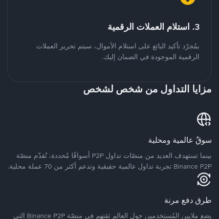
3. استلام العملات الرقمية
بمُجرّد تأكيد البائع على استلام الأموال، سيتم تحرير العملات
الرقمية الموجودة في الضمان إليك.
مزايا التداول من شخص لشخص
سوقٌ عالمية ومحلية
بينما تستهدف العديد من منصّات تداول P2P أسواقًا مُحددة، تُقدّم منصّة
Binance P2P تجربة تداول عالمية حقيقية وتدعم أكثر من 70 عملة محلية.
طرق دفع مرنة
يضع ملايين المُستخدمين حول العالم ثقتهم في منصّة Binance P2P التي