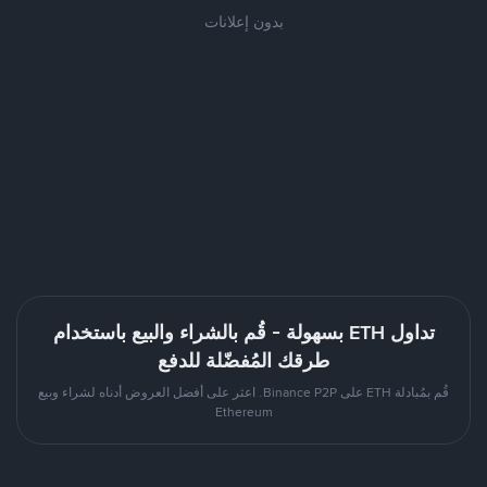
بدون إعلانات
تداول ETH بسهولة - قُم بالشراء والبيع باستخدام
طرقك المُفضّلة للدفع
قُم بمُبادلة ETH على Binance P2P. اعثر على أفضل العروض أدناه لشراء وبيع
Ethereum