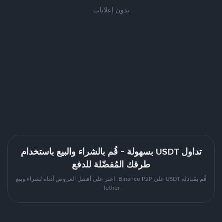
بدون إعلانات
تداول USDT بسهولة - قُم بالشراء والبيع باستخدام
طرقك المُفضّلة للدفع
قُم بمُبادلة USDT على Binance P2P. اعثر على أفضل العروض أدناه لشراء وبيع
Tether