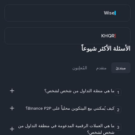
Wise
KHQR
الأسئلة الأكثر شيوعاً
مبتدئ
متقدم
المُعلِنون
ما هي منصّة التداول من شخص لشخص؟
1
كيف يُمكنني بيع البيتكوين محلياً على Binance P2P؟
2
ما هي العملات الرقمية المدعومة في منطقة التداول من
3
شخص لشخص؟