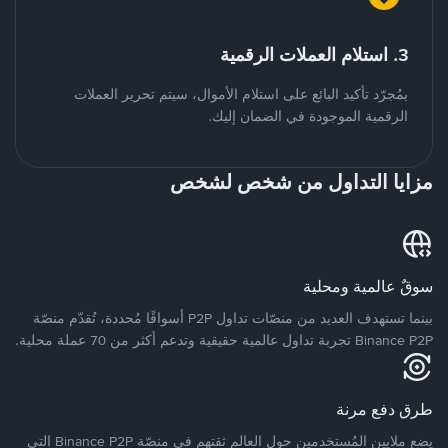
3. استلام العملات الرقمية
بمُجرّد تأكيد البائع على استلام الأموال، سيتم تحرير العملات
الرقمية الموجودة في الضمان إليك.
مزايا التداول من شخص لشخص
سوقٌ عالمية ومحلية
بينما تستهدف العديد من منصّات تداول P2P أسواقًا مُحددة، تُقدّم منصّة
Binance P2P تجربة تداول عالمية حقيقية وتدعم أكثر من 70 عملة محلية.
طرق دفع مرنة
يضع ملايين المُستخدمين حول العالم ثقتهم في منصّة Binance P2P التي