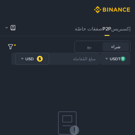
إكسبريس
P2P
صفقات خاصّة
شراء
بيع
USD
USDT