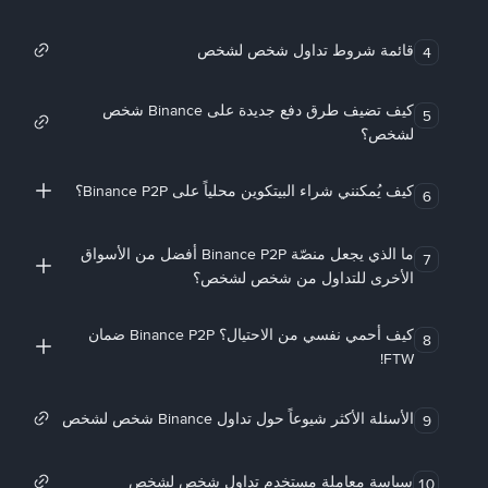
قائمة شروط تداول شخص لشخص
4
كيف تضيف طرق دفع جديدة على Binance شخص
5
لشخص؟
كيف يُمكنني شراء البيتكوين محلياً على Binance P2P؟
6
ما الذي يجعل منصّة Binance P2P أفضل من الأسواق
7
الأخرى للتداول من شخص لشخص؟
كيف أحمي نفسي من الاحتيال؟ Binance P2P ضمان
8
FTW!
الأسئلة الأكثر شيوعاً حول تداول Binance شخص لشخص
9
سياسة معاملة مستخدم تداول شخص لشخص
10