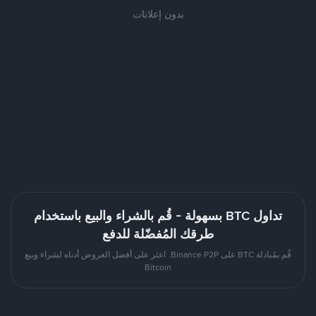
بدون إعلانات
تداول BTC بسهولة - قُم بالشراء والبيع باستخدام
طرقك المُفضّلة للدفع
قُم بمُبادلة BTC على Binance P2P. اعثر على أفضل العروض أدناه لشراء وبيع
Bitcoin