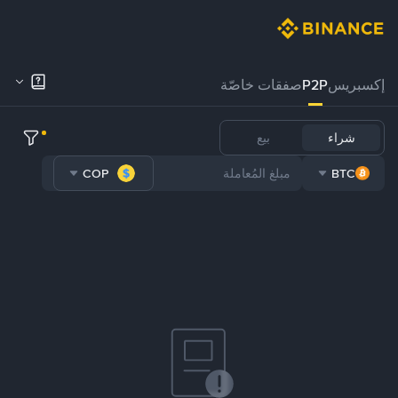
إكسبريس
P2P
صفقات خاصّة
شراء
بيع
COP
BTC