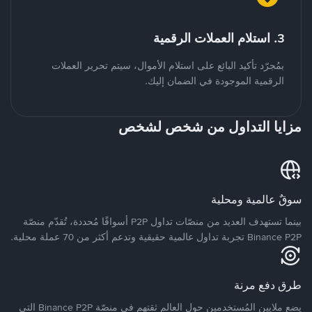
3. استلام العملات الرقمية
بمُجرّد تأكيد البائع على استلام الأموال، سيتم تحرير العملات
الرقمية الموجودة في الضمان إليك.
مزايا التداول من شخص لشخص
سوقٌ عالمية ومحلية
بينما تستهدف العديد من منصّات تداول P2P أسواقًا مُحددة، تُقدّم منصّة
Binance P2P تجربة تداول عالمية حقيقية وتدعم أكثر من 70 عملة محلية.
طرق دفع مرنة
يضع ملايين المُستخدمين حول العالم ثقتهم في منصّة Binance P2P التي