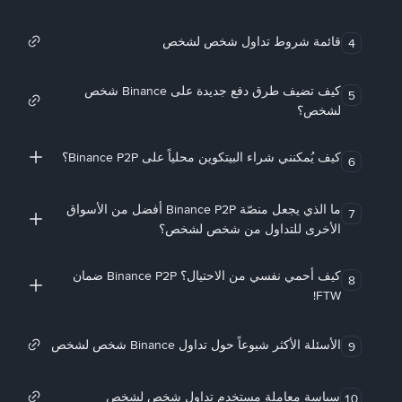
قائمة شروط تداول شخص لشخص
4
كيف تضيف طرق دفع جديدة على Binance شخص
5
لشخص؟
كيف يُمكنني شراء البيتكوين محلياً على Binance P2P؟
6
ما الذي يجعل منصّة Binance P2P أفضل من الأسواق
7
الأخرى للتداول من شخص لشخص؟
كيف أحمي نفسي من الاحتيال؟ Binance P2P ضمان
8
FTW!
الأسئلة الأكثر شيوعاً حول تداول Binance شخص لشخص
9
سياسة معاملة مستخدم تداول شخص لشخص
10