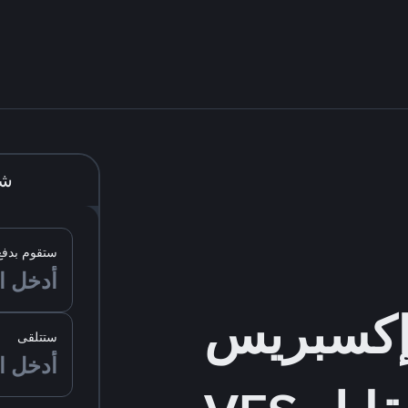
شر
ستقوم بدفع
ستتلقى