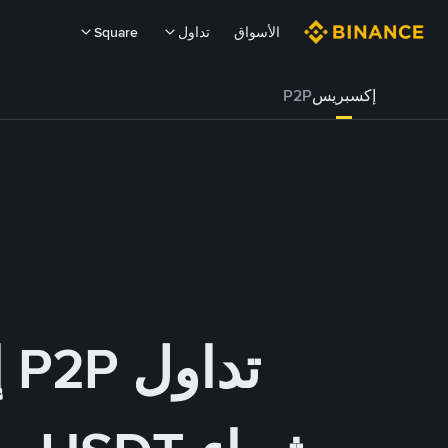
الأسواق
تداول
Square
إكسبريس
P2P
تداول P2P إكسبريس