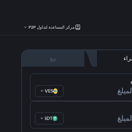
مركز المساعدة لتداول P2P
اء
بيع
VES
USDT