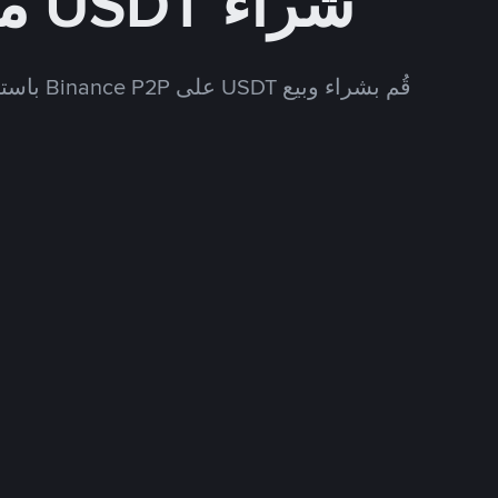
شراء USDT مقابل VES
قُم بشراء وبيع USDT على Binance P2P باستخدام العديد من طرق الدفع