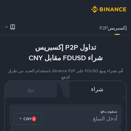
إكسبريس
P2P
تداول P2P إكسبريس
شراء FDUSD مقابل CNY
قُم بشراء وبيع FDUSD على Binance P2P باستخدام العديد من طرق
الدفع
شراء
بيع
ستقوم بدفع
CNY