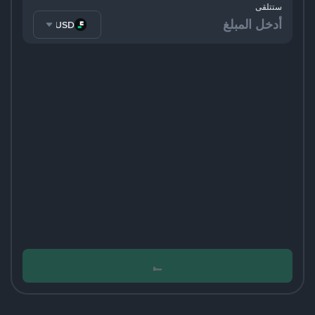
ستتلقى
FDUSD