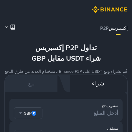
إكسبريس
P2P
تداول P2P إكسبريس
شراء USDT مقابل GBP
قُم بشراء وبيع USDT على Binance P2P باستخدام العديد من طرق الدفع
شراء
بيع
ستقوم بدفع
GBP
ستتلقى