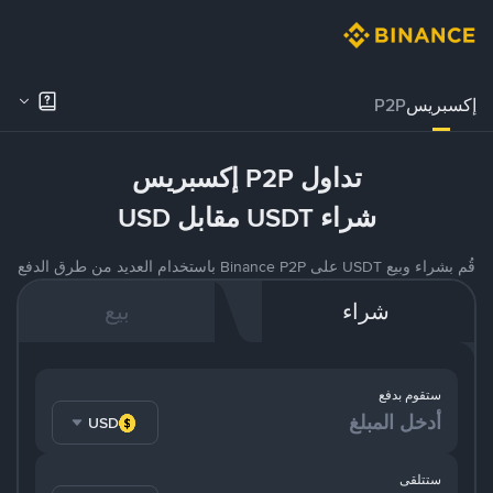
إكسبريس
P2P
تداول P2P إكسبريس
شراء USDT مقابل USD
قُم بشراء وبيع USDT على Binance P2P باستخدام العديد من طرق الدفع
شراء
بيع
ستقوم بدفع
USD
ستتلقى