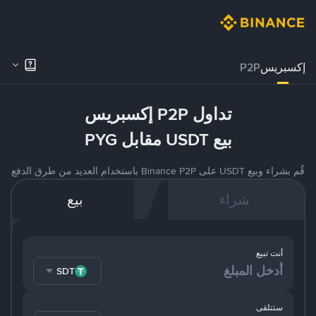
إكسبريس
P2P
تداول P2P إكسبريس
بيع USDT مقابل PYG
قُم بشراء وبيع USDT على Binance P2P باستخدام العديد من طرق الدفع
شراء
بيع
أنت تبيع
USDT
ستتلقى