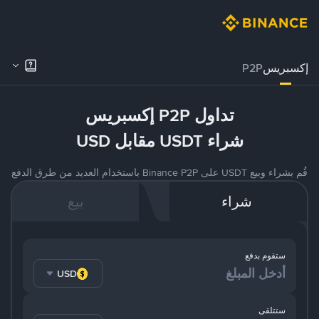
إكسبريس
P2P
تداول P2P إكسبريس
شراء USDT مقابل USD
قُم بشراء وبيع USDT على Binance P2P باستخدام العديد من طرق الدفع
شراء
بيع
ستقوم بدفع
USD
ستتلقى