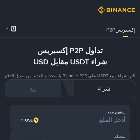
إكسبريس
P2P
تداول P2P إكسبريس
شراء USDT مقابل USD
قُم بشراء وبيع USDT على Binance P2P باستخدام العديد من طرق الدفع
شراء
بيع
ستقوم بدفع
USD
ستتلقى