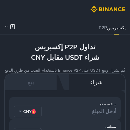
إكسبريس
P2P
تداول P2P إكسبريس
شراء USDT مقابل CNY
قُم بشراء وبيع USDT على Binance P2P باستخدام العديد من طرق الدفع
شراء
بيع
ستقوم بدفع
CNY
ستتلقى