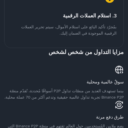
3. استلام العملات الرقمية
بمُجرّد تأكيد البائع على استلام الأموال، سيتم تحرير العملات
الرقمية الموجودة في الضمان إليك.
مزايا التداول من شخص لشخص
سوقٌ عالمية ومحلية
بينما تستهدف العديد من منصّات تداول P2P أسواقًا مُحددة، تُقدّم منصّة
Binance P2P تجربة تداول عالمية حقيقية وتدعم أكثر من 70 عملة محلية.
طرق دفع مرنة
يضع ملايين المُستخدمين حول العالم ثقتهم في منصّة Binance P2P التي