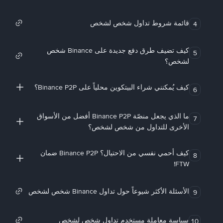
قائمة شروط تداول شخص لشخص
4
كيف تضيف طرق دفع جديدة على Binance شخص
5
لشخص؟
كيف يُمكنني شراء البيتكوين محلياً على Binance P2P؟
6
ما الذي يجعل منصّة Binance P2P أفضل من الأسواق
7
الأخرى للتداول من شخص لشخص؟
كيف أحمي نفسي من الاحتيال؟ Binance P2P ضمان
8
FTW!
الأسئلة الأكثر شيوعاً حول تداول Binance شخص لشخص
9
سياسة معاملة مستخدم تداول شخص لشخص
10