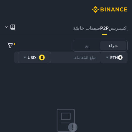
إكسبريس
P2P
صفقات خاصّة
شراء
بيع
USD
ETH