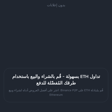
بدون إعلانات
تداول ETH بسهولة - قُم بالشراء والبيع باستخدام
طرقك المُفضّلة للدفع
قُم بمُبادلة ETH على Binance P2P. اعثر على أفضل العروض أدناه لشراء وبيع
Ethereum