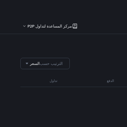
مركز المساعدة لتداول P2P
الترتيب حسب
السعر
الدفع
تداول