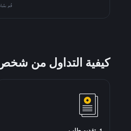
قُم بمُبادلة BNB على Binance P2P. اعثر على أفضل العروض أد
كيفية التداول من شخ
1. تقديم طلب