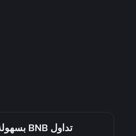
تداول BNB بسهولة - قُم بالشراء والبيع باستخدام طرقك المُفضّلة للدفع