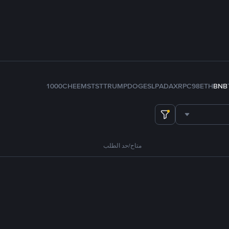
1000CHEEMS
TST
TRUMP
DOGE
SLP
ADA
XRP
C98
ETH
BNB
متاح/حد الطلب