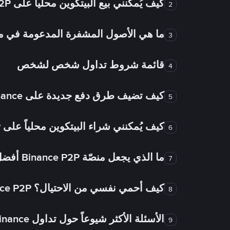
كيف يُمكنني بيع البيتكوين محلياً على Binance P2P؟
2
ما هي الأصول المشفرة المدعومة في
3
قائمة شروط تداول شخص لشخص
4
كيف تضيف طرق دفع جديدة على Binance شخص لشخص؟
5
كيف يُمكنني شراء البيتكوين محلياً على Binance P2P؟
6
ما الذي يجعل منصّة Binance P2P أفضل من الأسواق الأخرى للتداول من شخص لشخص؟
7
كيف أحمي نفسي من الاحتيال؟ Binance P2P ضمان FTW!
8
الأسئلة الأكثر شيوعاً حول تداول Binance شخص لشخص
9