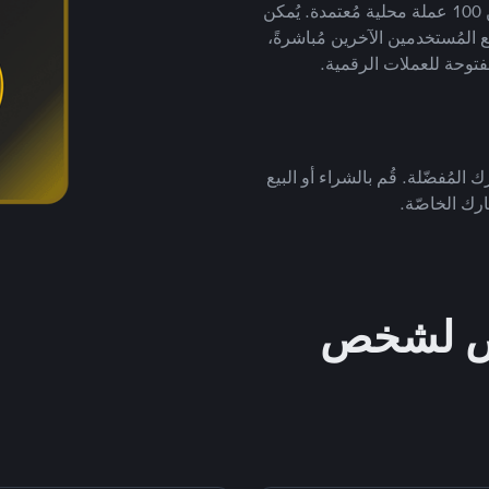
لتداول العملات الرقمية بأكثر من 800 طريقة دفع وأكثر من 100 عملة محلية مُعتمدة. يُمكن
 المُستخدمين الآخرين مُباشرةً،
فتوحة للعملات الرقمية.
 المُفضّلة. قُم بالشراء أو البيع
رك الخاصّة.
خص لشخص