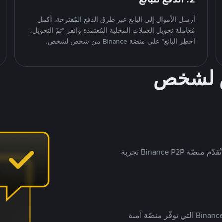
أرسل الأموال إلى البائع عبر طرق الدفع المُقترحة. أكمل
مُعاملة تحويل العملات المحلية المُعتمدة وانقر "تمّ التحويل،
اخطِر البائع" على منصّة Binance من شخص لشخص.
ص لشخص
بينما تستهدف العديد من منصّات تداول P2P أسواقًا مُحددة، تُقدّم منصّة Binance P2P تجربة
يضع ملايين المُستخدمين حول العالم ثقتهم في منصّة Binance P2P التي توفّر منصّة آمنة