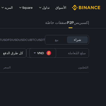
الأسواق
تداول
Square
المزيد
إكسبريس
P2P
صفقات خاصّة
شراء
بيع
USDT
BTC
U
USDC
FDUSD
TUSD
VND
كل طرق الدفع
المُعلِنون
السعر