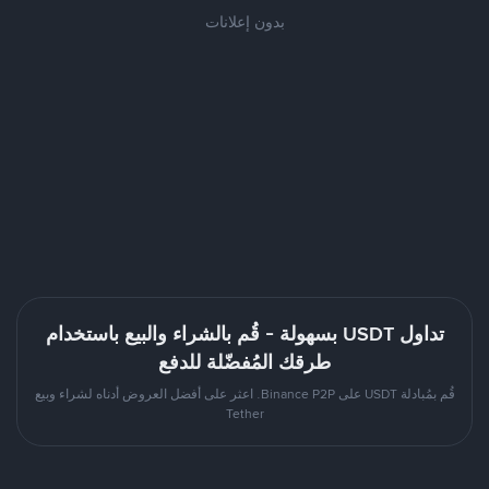
بدون إعلانات
تداول USDT بسهولة - قُم بالشراء والبيع باستخدام
طرقك المُفضّلة للدفع
قُم بمُبادلة USDT على Binance P2P. اعثر على أفضل العروض أدناه لشراء وبيع
Tether