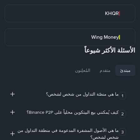
KHQR
Wing Money
الأسئلة الأكثر شيوعاً
مبتدئ
متقدم
المُعلِنون
ما هي منصّة التداول من شخص لشخص؟
1
كيف يُمكنني بيع البيتكوين محلياً على Binance P2P؟
2
ما هي الأصول المشفرة المدعومة في منطقة التداول من
3
شخص لشخص؟