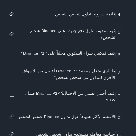
قائمة شروط تداول شخص لشخص
4
كيف تضيف طرق دفع جديدة على Binance شخص
5
لشخص؟
كيف يُمكنني شراء البيتكوين محلياً على Binance P2P؟
6
ما الذي يجعل منصّة Binance P2P أفضل من الأسواق
7
الأخرى للتداول من شخص لشخص؟
كيف أحمي نفسي من الاحتيال؟ Binance P2P ضمان
8
FTW!
الأسئلة الأكثر شيوعاً حول تداول Binance شخص لشخص
9
سياسة معاملة مستخدم تداول شخص لشخص
10