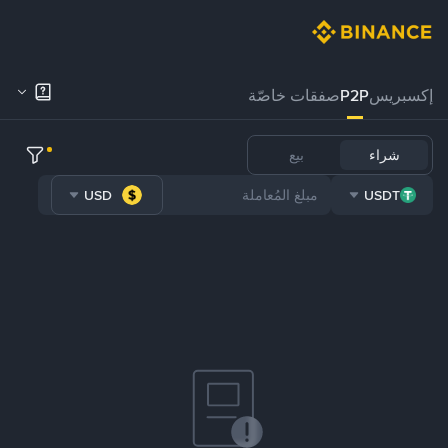
إكسبريس
P2P
صفقات خاصّة
شراء
بيع
USD
USDT