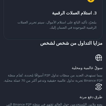
3. استلام العملات الرقمية
بمُجرّد تأكيد البائع على استلام الأموال، سيتم تحرير العملات
الرقمية الموجودة في الضمان إليك.
مزايا التداول من شخص لشخص
سوقٌ عالمية ومحلية
بينما تستهدف العديد من منصّات تداول P2P أسواقًا مُحددة، تُقدّم منصّة
Binance P2P تجربة تداول عالمية حقيقية وتدعم أكثر من 70 عملة محلية.
طرق دفع مرنة
يضع ملايين المُستخدمين حول العالم ثقتهم في منصّة Binance P2P التي